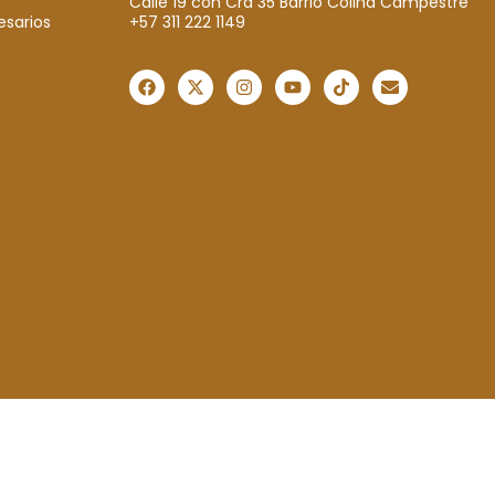
Calle 19 con Cra 35 Barrio Colina Campestre
+57 311 222 1149
esarios