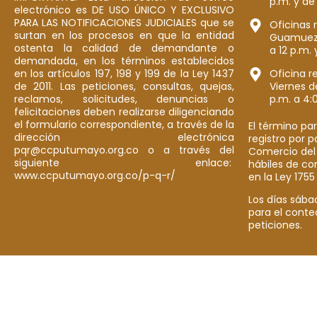
p.m. y de
electrónico es DE USO ÚNICO Y EXCLUSIVO
PARA LAS NOTIFICACIONES JUDICIALES que se
Oficinas 
surtan en los procesos en que la entidad
Guamuez: 
ostenta la calidad de demandante o
a 12 p.m. 
demandada, en los términos establecidos
en los artículos 197, 198 y 199 de la Ley 1437
Oficina r
de 2011. Las peticiones, consultas, quejas,
Viernes d
reclamos, solicitudes, denuncias o
p.m. a 4:
felicitaciones deben realizarse diligenciando
el formulario correspondiente, a través de la
El término par
dirección electrónica
registro por 
pqr@ccputumayo.org.co o a través del
Comercio del
siguiente enlace:
hábiles de co
www.ccputumayo.org.co/p-q-r/
en la Ley 1755
Los días sába
para el conte
peticiones.