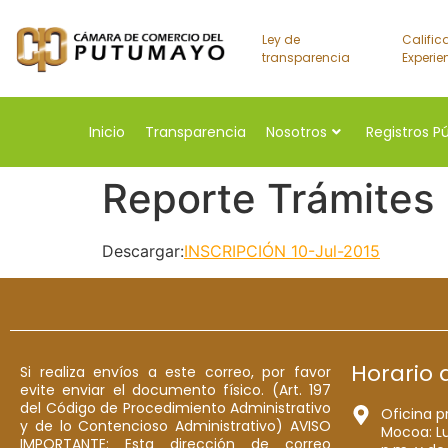
Ley de
Calific
transparencia
Experie
Inicio
Transparencia
Nosotros
Registros P
Reporte Trámites
Descargar:
INSCRIPCIÓN 10-Jul-2015
Horario 
Si realiza envíos a este correo, por favor
evite enviar el documento físico. (Art. 197
del Código de Procedimiento Administrativo
Oficina p
y de lo Contencioso Administrativo) AVISO
Mocoa: Lu
IMPORTANTE: Esta dirección de correo