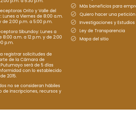
 2:00 p.m. a 5:30 p.m.
Más beneficios para empr
receptoras Orito y Valle del
Quiero hacer una petición
Lunes a Viernes de 8:00 a.m.
y de 2:00 p.m. a 5:00 p.m.
Investigaciones y Estudios
Ley de Transparencia
eceptora Sibundoy: Lunes a
e 8:00 a.m. a 12 p.m. y de 2:00
Mapa del sitio
00 p.m.
a registrar solicitudes de
parte de la Cámara de
 Putumayo será de 5 días
nformidad con lo establecido
 de 2015.
dos no se consideran hábiles
o de inscripciones, recursos y