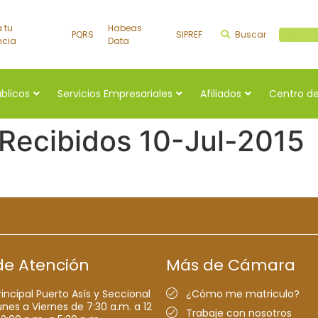
a tu
Habeas
PQRS
SIPREF
Buscar
Buscar a
ncia
Data
úblicos
Servicios Empresariales
Afiliados
Centro de
 Recibidos 10-Jul-2015
de Atención
Más de Cámara
rincipal Puerto Asís y Seccional
¿Cómo me matriculo?
nes a Viernes de 7:30 a.m. a 12
Trabaje con nosotros