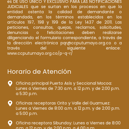
es DE USO ÚNICO Y EXCLUSIVO PARA LAS NOTIFICACIONES
JUDICIALES que se surtan en los procesos en que la
entidad ostenta la calidad de demandante o
demandada, en los términos establecidos en los
artículos 197, 198 y 199 de la Ley 1437 de 2011. Las
peticiones, consultas, quejas, reclamos, solicitudes,
denuncias o felicitaciones deben realizarse
diligenciando el formulario correspondiente, a través de
la dirección electrónica pqr@ccputumayo.org.co o a
través del siguiente enlace:
www.ccputumayo.org.co/p-q-r/
Horario de Atención
Oficina principal Puerto Asís y Seccional Mocoa:
Lunes a Viernes de 7:30 a.m. a 12 p.m. y de 2:00 p.m.
a 5:30 p.m.
Oficinas receptoras Orito y Valle del Guamuez:
Lunes a Viernes de 8:00 a.m. a 12 p.m. y de 2:00 p.m.
a 5:00 p.m.
Oficina receptora Sibundoy: Lunes a Viernes de 8:00
a.m. a 12 p.m. y de 2:00 p.m. a 4:00 p.m.