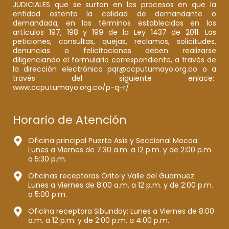
JUDICIALES que se surtan en los procesos en que la
entidad ostenta la calidad de demandante o
demandada, en los términos establecidos en los
artículos 197, 198 y 199 de la Ley 1437 de 2011. Las
peticiones, consultas, quejas, reclamos, solicitudes,
denuncias o felicitaciones deben realizarse
diligenciando el formulario correspondiente, a través de
la dirección electrónica pqr@ccputumayo.org.co o a
través del siguiente enlace:
www.ccputumayo.org.co/p-q-r/
Horario de Atención
Oficina principal Puerto Asís y Seccional Mocoa:
Lunes a Viernes de 7:30 a.m. a 12 p.m. y de 2:00 p.m.
a 5:30 p.m.
Oficinas receptoras Orito y Valle del Guamuez:
Lunes a Viernes de 8:00 a.m. a 12 p.m. y de 2:00 p.m.
a 5:00 p.m.
Oficina receptora Sibundoy: Lunes a Viernes de 8:00
a.m. a 12 p.m. y de 2:00 p.m. a 4:00 p.m.