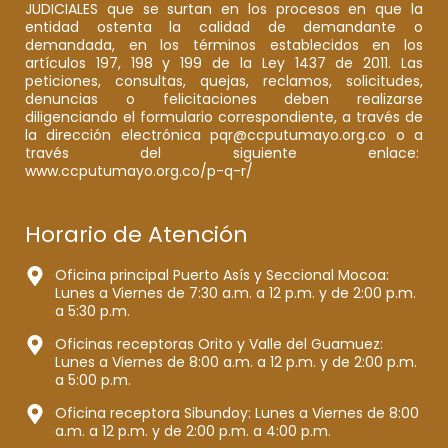
JUDICIALES que se surtan en los procesos en que la
entidad ostenta la calidad de demandante o
demandada, en los términos establecidos en los
artículos 197, 198 y 199 de la Ley 1437 de 2011. Las
peticiones, consultas, quejas, reclamos, solicitudes,
denuncias o felicitaciones deben realizarse
diligenciando el formulario correspondiente, a través de
la dirección electrónica pqr@ccputumayo.org.co o a
través del siguiente enlace:
www.ccputumayo.org.co/p-q-r/
Horario de Atención
Oficina principal Puerto Asís y Seccional Mocoa:
Lunes a Viernes de 7:30 a.m. a 12 p.m. y de 2:00 p.m.
a 5:30 p.m.
Oficinas receptoras Orito y Valle del Guamuez:
Lunes a Viernes de 8:00 a.m. a 12 p.m. y de 2:00 p.m.
a 5:00 p.m.
Oficina receptora Sibundoy: Lunes a Viernes de 8:00
a.m. a 12 p.m. y de 2:00 p.m. a 4:00 p.m.