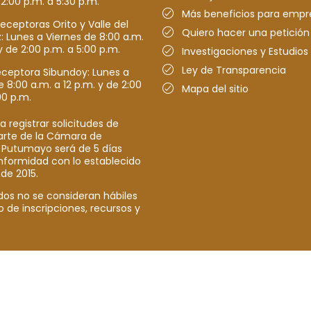
 2:00 p.m. a 5:30 p.m.
Más beneficios para empr
receptoras Orito y Valle del
Quiero hacer una petición
Lunes a Viernes de 8:00 a.m.
y de 2:00 p.m. a 5:00 p.m.
Investigaciones y Estudios
Ley de Transparencia
eceptora Sibundoy: Lunes a
e 8:00 a.m. a 12 p.m. y de 2:00
Mapa del sitio
00 p.m.
a registrar solicitudes de
parte de la Cámara de
 Putumayo será de 5 días
nformidad con lo establecido
 de 2015.
dos no se consideran hábiles
o de inscripciones, recursos y