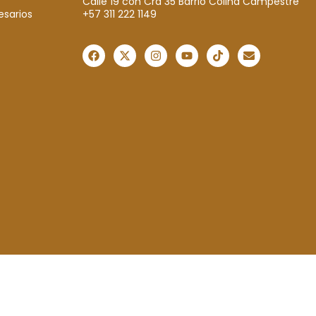
Calle 19 con Cra 35 Barrio Colina Campestre
+57 311 222 1149
esarios