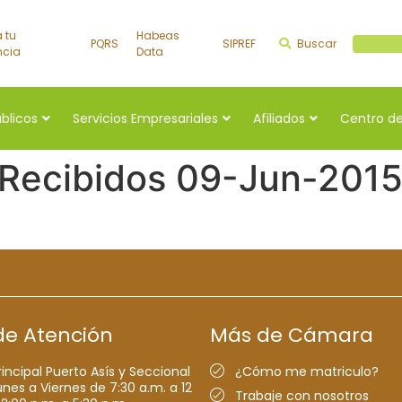
a tu
Habeas
PQRS
SIPREF
Buscar
Buscar a
ncia
Data
úblicos
Servicios Empresariales
Afiliados
Centro de
 Recibidos 09-Jun-201
de Atención
Más de Cámara
rincipal Puerto Asís y Seccional
¿Cómo me matriculo?
nes a Viernes de 7:30 a.m. a 12
Trabaje con nosotros