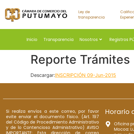
Ley de
Calific
transparencia
Experie
Inicio
Transparencia
Nosotros
Registros P
Reporte Trámites
Descargar:
INSCRIPCIÓN 09-Jun-2015
Horario 
Si realiza envíos a este correo, por favor
evite enviar el documento físico. (Art. 197
del Código de Procedimiento Administrativo
Oficina p
y de lo Contencioso Administrativo) AVISO
Mocoa: Lu
IMPORTANTE: Esta dirección de correo