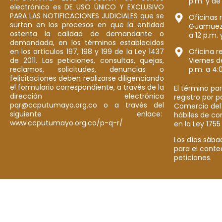
p.m. y de
electrónico es DE USO ÚNICO Y EXCLUSIVO
PARA LAS NOTIFICACIONES JUDICIALES que se
Oficinas 
surtan en los procesos en que la entidad
Guamuez: 
ostenta la calidad de demandante o
a 12 p.m. 
demandada, en los términos establecidos
en los artículos 197, 198 y 199 de la Ley 1437
Oficina r
de 2011. Las peticiones, consultas, quejas,
Viernes d
reclamos, solicitudes, denuncias o
p.m. a 4:
felicitaciones deben realizarse diligenciando
el formulario correspondiente, a través de la
El término par
dirección electrónica
registro por 
pqr@ccputumayo.org.co o a través del
Comercio del
siguiente enlace:
hábiles de co
www.ccputumayo.org.co/p-q-r/
en la Ley 1755
Los días sába
para el conte
peticiones.