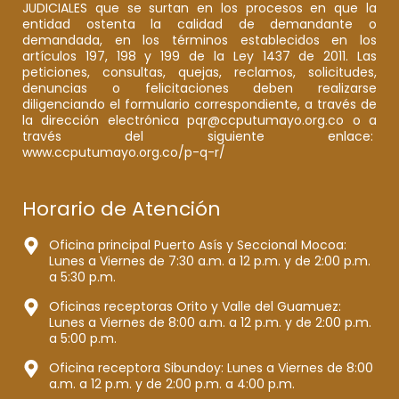
JUDICIALES que se surtan en los procesos en que la
entidad ostenta la calidad de demandante o
demandada, en los términos establecidos en los
artículos 197, 198 y 199 de la Ley 1437 de 2011. Las
peticiones, consultas, quejas, reclamos, solicitudes,
denuncias o felicitaciones deben realizarse
diligenciando el formulario correspondiente, a través de
la dirección electrónica pqr@ccputumayo.org.co o a
través del siguiente enlace:
www.ccputumayo.org.co/p-q-r/
Horario de Atención
Oficina principal Puerto Asís y Seccional Mocoa:
Lunes a Viernes de 7:30 a.m. a 12 p.m. y de 2:00 p.m.
a 5:30 p.m.
Oficinas receptoras Orito y Valle del Guamuez:
Lunes a Viernes de 8:00 a.m. a 12 p.m. y de 2:00 p.m.
a 5:00 p.m.
Oficina receptora Sibundoy: Lunes a Viernes de 8:00
a.m. a 12 p.m. y de 2:00 p.m. a 4:00 p.m.