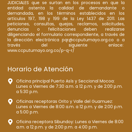
JUDICIALES que se surtan en los procesos en que la
entidad ostenta la calidad de demandante o
demandada, en los términos establecidos en los
artículos 197, 198 y 199 de la Ley 1437 de 2011. Las
peticiones, consultas, quejas, reclamos, solicitudes,
denuncias o felicitaciones deben realizarse
diligenciando el formulario correspondiente, a través de
la dirección electrónica pqr@ccputumayo.org.co o a
través del siguiente enlace:
www.ccputumayo.org.co/p-q-r/
Horario de Atención
Oficina principal Puerto Asís y Seccional Mocoa:
Lunes a Viernes de 7:30 a.m. a 12 p.m. y de 2:00 p.m.
a 5:30 p.m.
Oficinas receptoras Orito y Valle del Guamuez:
Lunes a Viernes de 8:00 a.m. a 12 p.m. y de 2:00 p.m.
a 5:00 p.m.
Oficina receptora Sibundoy: Lunes a Viernes de 8:00
a.m. a 12 p.m. y de 2:00 p.m. a 4:00 p.m.