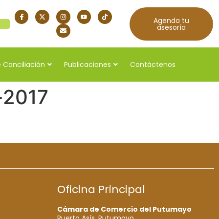
Agenda tu
quí
asesoría
 Conciliación
Publicaciones
Contáctenos
-2017
Oficina Principal
Cámara de Comercio del Putumayo
Puerto Asís, Putumayo