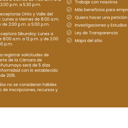
Trabaje con nosotros
 2:00 p.m. a 5:30 p.m.
Más beneficios para empr
receptoras Orito y Valle del
Quiero hacer una petición
Lunes a Viernes de 8:00 a.m.
y de 2:00 p.m. a 5:00 p.m.
Investigaciones y Estudios
Ley de Transparencia
eceptora Sibundoy: Lunes a
e 8:00 a.m. a 12 p.m. y de 2:00
Mapa del sitio
00 p.m.
a registrar solicitudes de
parte de la Cámara de
 Putumayo será de 5 días
nformidad con lo establecido
 de 2015.
dos no se consideran hábiles
o de inscripciones, recursos y