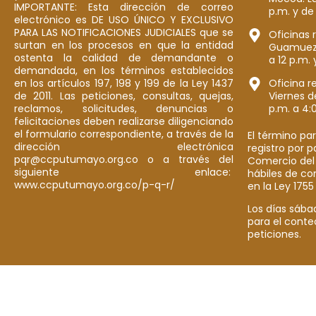
IMPORTANTE: Esta dirección de correo
p.m. y de
electrónico es DE USO ÚNICO Y EXCLUSIVO
PARA LAS NOTIFICACIONES JUDICIALES que se
Oficinas 
surtan en los procesos en que la entidad
Guamuez: 
ostenta la calidad de demandante o
a 12 p.m. 
demandada, en los términos establecidos
en los artículos 197, 198 y 199 de la Ley 1437
Oficina r
de 2011. Las peticiones, consultas, quejas,
Viernes d
reclamos, solicitudes, denuncias o
p.m. a 4:
felicitaciones deben realizarse diligenciando
el formulario correspondiente, a través de la
El término par
dirección electrónica
registro por 
pqr@ccputumayo.org.co o a través del
Comercio del
siguiente enlace:
hábiles de co
www.ccputumayo.org.co/p-q-r/
en la Ley 1755
Los días sába
para el conte
peticiones.