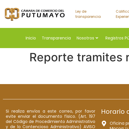
Ley de
Calific
transparencia
Experie
Inicio
Transparencia
Nosotros
Registros P
Reporte tramites 
Horario 
Si realiza envíos a este correo, por favor
evite enviar el documento físico. (Art. 197
del Código de Procedimiento Administrativo
Oficina p
y de lo Contencioso Administrativo) AVISO
Mocoa: Lu