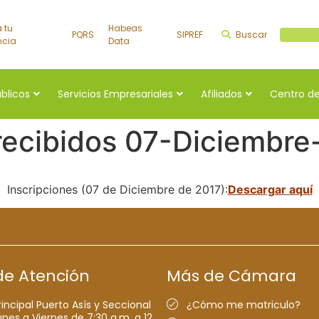
a tu
Habeas
PQRS
SIPREF
Buscar
Buscar a
ncia
Data
úblicos
Servicios Empresariales
Afiliados
Centro de
recibidos 07-Diciembre
Inscripciones (07 de Diciembre de 2017):
Descargar aquí
de Atención
Más de Cámara
rincipal Puerto Asís y Seccional
¿Cómo me matriculo?
nes a Viernes de 7:30 a.m. a 12