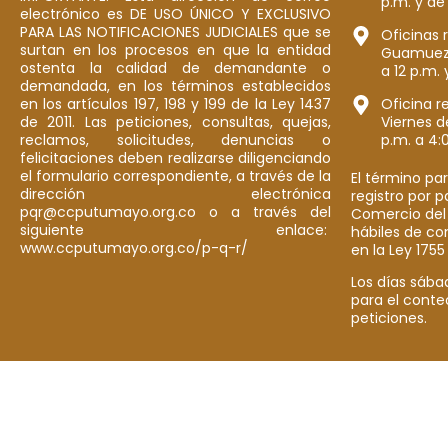
p.m. y de
electrónico es DE USO ÚNICO Y EXCLUSIVO
PARA LAS NOTIFICACIONES JUDICIALES que se
Oficinas 
surtan en los procesos en que la entidad
Guamuez: 
ostenta la calidad de demandante o
a 12 p.m. 
demandada, en los términos establecidos
en los artículos 197, 198 y 199 de la Ley 1437
Oficina r
de 2011. Las peticiones, consultas, quejas,
Viernes d
reclamos, solicitudes, denuncias o
p.m. a 4:
felicitaciones deben realizarse diligenciando
el formulario correspondiente, a través de la
El término par
dirección electrónica
registro por 
pqr@ccputumayo.org.co o a través del
Comercio del
siguiente enlace:
hábiles de co
www.ccputumayo.org.co/p-q-r/
en la Ley 1755
Los días sába
para el conte
peticiones.