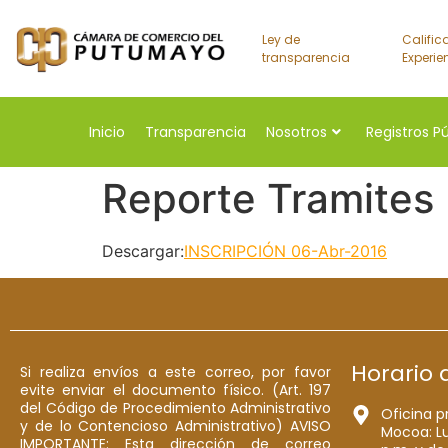
Ley de
Calific
transparencia
Experie
Inicio
Transparencia
Nosotros
Registros P
Reporte Tramites
Descargar:
INSCRIPCIÓN 06-Abr-2016
Horario 
Si realiza envíos a este correo, por favor
evite enviar el documento físico. (Art. 197
del Código de Procedimiento Administrativo
Oficina p
y de lo Contencioso Administrativo) AVISO
Mocoa: Lu
IMPORTANTE: Esta dirección de correo