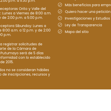
 2:00 p.m. a 5:30 p.m.
Más beneficios para empr
receptoras Orito y Valle del
Quiero hacer una petición
Lunes a Viernes de 8:00 a.m.
y de 2:00 p.m. a 5:00 p.m.
Investigaciones y Estudios
Ley de Transparencia
eceptora Sibundoy: Lunes a
e 8:00 a.m. a 12 p.m. y de 2:00
Mapa del sitio
00 p.m.
a registrar solicitudes de
parte de la Cámara de
 Putumayo será de 5 días
nformidad con lo establecido
 de 2015.
dos no se consideran hábiles
o de inscripciones, recursos y