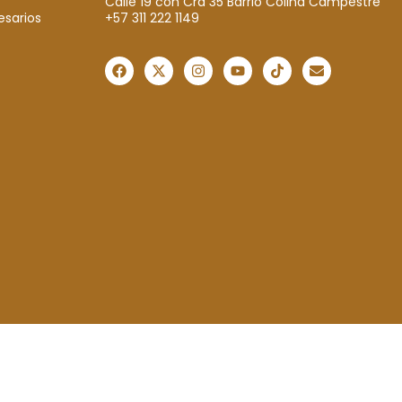
Calle 19 con Cra 35 Barrio Colina Campestre
+57 311 222 1149
esarios