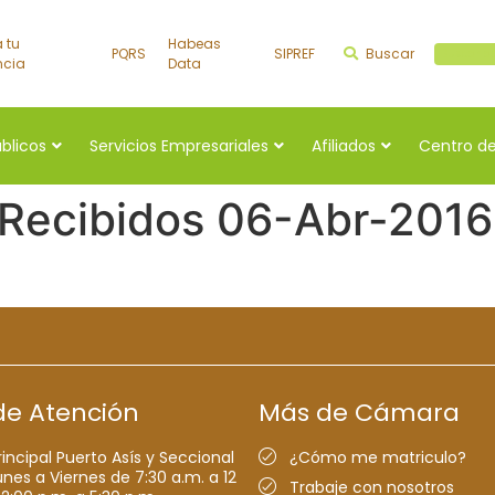
a tu
Habeas
PQRS
SIPREF
Buscar
Buscar a
ncia
Data
úblicos
Servicios Empresariales
Afiliados
Centro de
 Recibidos 06-Abr-2016
de Atención
Más de Cámara
rincipal Puerto Asís y Seccional
¿Cómo me matriculo?
nes a Viernes de 7:30 a.m. a 12
Trabaje con nosotros