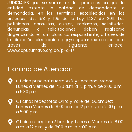
JUDICIALES que se surtan en los procesos en que la
entidad ostenta la calidad de demandante o
demandada, en los términos establecidos en los
artículos 197, 198 y 199 de la Ley 1437 de 2011. Las
peticiones, consultas, quejas, reclamos, solicitudes,
denuncias o felicitaciones deben realizarse
diligenciando el formulario correspondiente, a través de
la dirección electrónica pqr@ccputumayo.org.co o a
través del siguiente enlace:
www.ccputumayo.org.co/p-q-r/
Horario de Atención
Oficina principal Puerto Asís y Seccional Mocoa:
Lunes a Viernes de 7:30 a.m. a 12 p.m. y de 2:00 p.m.
a 5:30 p.m.
Oficinas receptoras Orito y Valle del Guamuez:
Lunes a Viernes de 8:00 a.m. a 12 p.m. y de 2:00 p.m.
a 5:00 p.m.
Oficina receptora Sibundoy: Lunes a Viernes de 8:00
a.m. a 12 p.m. y de 2:00 p.m. a 4:00 p.m.