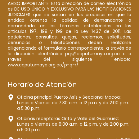
AVISO IMPORTANTE: Esta dirección de correo electrónico
es DE USO ÚNICO Y EXCLUSIVO PARA LAS NOTIFICACIONES
JUDICIALES que se surtan en los procesos en que la
entidad ostenta la calidad de demandante o
demandada, en los términos establecidos en los
artículos 197, 198 y 199 de la Ley 1437 de 2011. Las
peticiones, consultas, quejas, reclamos, solicitudes,
denuncias o felicitaciones deben realizarse
diligenciando el formulario correspondiente, a través de
la dirección electrónica pqr@ccputumayo.org.co o a
través del siguiente enlace:
www.ccputumayo.org.co/p-q-r/
Horario de Atención
Oficina principal Puerto Asís y Seccional Mocoa:
Lunes a Viernes de 7:30 a.m. a 12 p.m. y de 2:00 p.m.
a 5:30 p.m.
Oficinas receptoras Orito y Valle del Guamuez:
Lunes a Viernes de 8:00 a.m. a 12 p.m. y de 2:00 p.m.
a 5:00 p.m.