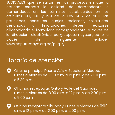
JUDICIALES que se surtan en los procesos en que la
entidad ostenta la calidad de demandante o
demandada, en los términos establecidos en los
artículos 197, 198 y 199 de la Ley 1437 de 2011. Las
peticiones, consultas, quejas, reclamos, solicitudes,
denuncias o felicitaciones deben realizarse
diligenciando el formulario correspondiente, a través de
la dirección electrónica pqr@ccputumayo.org.co o a
través del siguiente enlace:
www.ccputumayo.org.co/p-q-r/
Horario de Atención
Oficina principal Puerto Asís y Seccional Mocoa:
Lunes a Viernes de 7:30 a.m. a 12 p.m. y de 2:00 p.m.
a 5:30 p.m.
Oficinas receptoras Orito y Valle del Guamuez:
Lunes a Viernes de 8:00 a.m. a 12 p.m. y de 2:00 p.m.
a 5:00 p.m.
Oficina receptora Sibundoy: Lunes a Viernes de 8:00
a.m. a 12 p.m. y de 2:00 p.m. a 4:00 p.m.