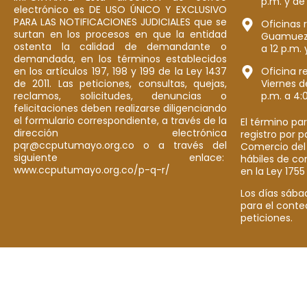
p.m. y de
electrónico es DE USO ÚNICO Y EXCLUSIVO
PARA LAS NOTIFICACIONES JUDICIALES que se
Oficinas 
surtan en los procesos en que la entidad
Guamuez: 
ostenta la calidad de demandante o
a 12 p.m. 
demandada, en los términos establecidos
en los artículos 197, 198 y 199 de la Ley 1437
Oficina r
de 2011. Las peticiones, consultas, quejas,
Viernes d
reclamos, solicitudes, denuncias o
p.m. a 4:
felicitaciones deben realizarse diligenciando
el formulario correspondiente, a través de la
El término par
dirección electrónica
registro por 
pqr@ccputumayo.org.co o a través del
Comercio del
siguiente enlace:
hábiles de co
www.ccputumayo.org.co/p-q-r/
en la Ley 1755
Los días sába
para el conte
peticiones.