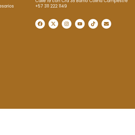
Calle 19 con Cra 35 Barrio Colina Campestre
+57 311 222 1149
esarios