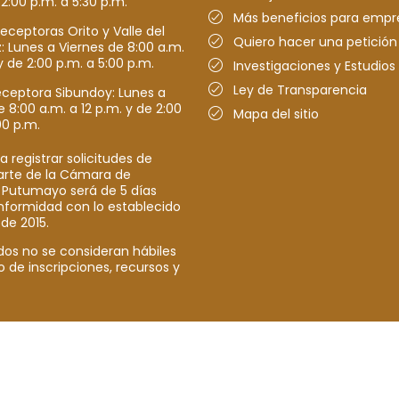
 2:00 p.m. a 5:30 p.m.
Más beneficios para empr
receptoras Orito y Valle del
Quiero hacer una petición
Lunes a Viernes de 8:00 a.m.
y de 2:00 p.m. a 5:00 p.m.
Investigaciones y Estudios
Ley de Transparencia
eceptora Sibundoy: Lunes a
e 8:00 a.m. a 12 p.m. y de 2:00
Mapa del sitio
00 p.m.
a registrar solicitudes de
parte de la Cámara de
 Putumayo será de 5 días
nformidad con lo establecido
 de 2015.
dos no se consideran hábiles
o de inscripciones, recursos y