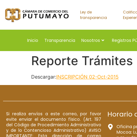
Ley de
Calific
transparencia
Experie
Inicio
Transparencia
Nosotros
Registros P
Reporte Trámites
Descargar:
INSCRIPCIÓN 02-Oct-2015
Horario 
Si realiza envíos a este correo, por favor
evite enviar el documento físico. (Art. 197
del Código de Procedimiento Administrativo
Oficina p
y de lo Contencioso Administrativo) AVISO
Mocoa: Lu
IMPORTANTE: Esta dirección de correo