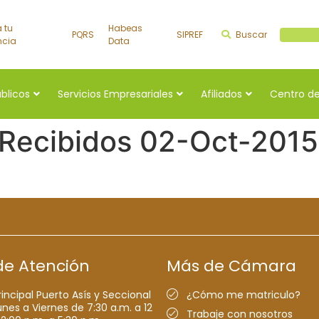
a tu
Habeas
PQRS
SIPREF
Buscar
Buscar a
ncia
Data
úblicos
Servicios Empresariales
Afiliados
Centro de
 Recibidos 02-Oct-2015
de Atención
Más de Cámara
rincipal Puerto Asís y Seccional
¿Cómo me matriculo?
nes a Viernes de 7:30 a.m. a 12
Trabaje con nosotros