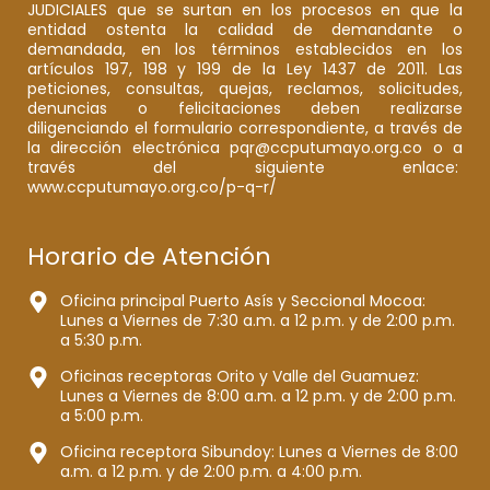
JUDICIALES que se surtan en los procesos en que la
entidad ostenta la calidad de demandante o
demandada, en los términos establecidos en los
artículos 197, 198 y 199 de la Ley 1437 de 2011. Las
peticiones, consultas, quejas, reclamos, solicitudes,
denuncias o felicitaciones deben realizarse
diligenciando el formulario correspondiente, a través de
la dirección electrónica pqr@ccputumayo.org.co o a
través del siguiente enlace:
www.ccputumayo.org.co/p-q-r/
Horario de Atención
Oficina principal Puerto Asís y Seccional Mocoa:
Lunes a Viernes de 7:30 a.m. a 12 p.m. y de 2:00 p.m.
a 5:30 p.m.
Oficinas receptoras Orito y Valle del Guamuez:
Lunes a Viernes de 8:00 a.m. a 12 p.m. y de 2:00 p.m.
a 5:00 p.m.
Oficina receptora Sibundoy: Lunes a Viernes de 8:00
a.m. a 12 p.m. y de 2:00 p.m. a 4:00 p.m.