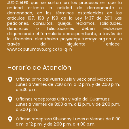
JUDICIALES que se surtan en los procesos en que la
entidad ostenta la calidad de demandante o
demandada, en los términos establecidos en los
artículos 197, 198 y 199 de la Ley 1437 de 2011. Las
peticiones, consultas, quejas, reclamos, solicitudes,
denuncias o felicitaciones deben realizarse
diligenciando el formulario correspondiente, a través de
la dirección electrónica pqr@ccputumayo.org.co o a
través del siguiente enlace:
www.ccputumayo.org.co/p-q-r/
Horario de Atención
Oficina principal Puerto Asís y Seccional Mocoa:
Lunes a Viernes de 7:30 a.m. a 12 p.m. y de 2:00 p.m.
a 5:30 p.m.
Oficinas receptoras Orito y Valle del Guamuez:
Lunes a Viernes de 8:00 a.m. a 12 p.m. y de 2:00 p.m.
a 5:00 p.m.
Oficina receptora Sibundoy: Lunes a Viernes de 8:00
a.m. a 12 p.m. y de 2:00 p.m. a 4:00 p.m.