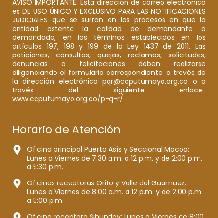
AVISO IMPORTANTE: Esta dirección de correo electrónico
es DE USO ÚNICO Y EXCLUSIVO PARA LAS NOTIFICACIONES
JUDICIALES que se surtan en los procesos en que la
entidad ostenta la calidad de demandante o
demandada, en los términos establecidos en los
artículos 197, 198 y 199 de la Ley 1437 de 2011. Las
peticiones, consultas, quejas, reclamos, solicitudes,
denuncias o felicitaciones deben realizarse
diligenciando el formulario correspondiente, a través de
la dirección electrónica pqr@ccputumayo.org.co o a
través del siguiente enlace:
www.ccputumayo.org.co/p-q-r/
Horario de Atención
Oficina principal Puerto Asís y Seccional Mocoa:
Lunes a Viernes de 7:30 a.m. a 12 p.m. y de 2:00 p.m.
a 5:30 p.m.
Oficinas receptoras Orito y Valle del Guamuez:
Lunes a Viernes de 8:00 a.m. a 12 p.m. y de 2:00 p.m.
a 5:00 p.m.
Oficina receptora Sibundoy: Lunes a Viernes de 8:00