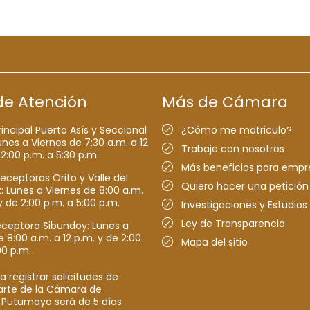
de Atención
Más de Cámara
rincipal Puerto Asís y Seccional
¿Cómo me matriculo?
nes a Viernes de 7:30 a.m. a 12
Trabaje con nosotros
 2:00 p.m. a 5:30 p.m.
Más beneficios para empr
receptoras Orito y Valle del
Quiero hacer una petición
Lunes a Viernes de 8:00 a.m.
y de 2:00 p.m. a 5:00 p.m.
Investigaciones y Estudios
Ley de Transparencia
eceptora Sibundoy: Lunes a
e 8:00 a.m. a 12 p.m. y de 2:00
Mapa del sitio
00 p.m.
a registrar solicitudes de
parte de la Cámara de
 Putumayo será de 5 días