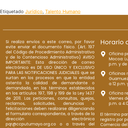
Etiquetado
Jurídico
,
Talento Humano
Horario 
Si realiza envíos a este correo, por favor
evite enviar el documento físico. (Art. 197
del Código de Procedimiento Administrativo
Oficina p
y de lo Contencioso Administrativo) AVISO
Mocoa: Lu
IMPORTANTE: Esta dirección de correo
p.m. y de
electrónico es DE USO ÚNICO Y EXCLUSIVO
PARA LAS NOTIFICACIONES JUDICIALES que se
Oficinas 
surtan en los procesos en que la entidad
Guamuez: 
ostenta la calidad de demandante o
a 12 p.m. 
demandada, en los términos establecidos
en los artículos 197, 198 y 199 de la Ley 1437
Oficina r
de 2011. Las peticiones, consultas, quejas,
Viernes d
reclamos, solicitudes, denuncias o
p.m. a 4:
felicitaciones deben realizarse diligenciando
el formulario correspondiente, a través de la
El término par
dirección electrónica
registro por 
pqr@ccputumayo.org.co o a través del
Comercio del