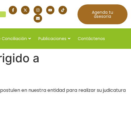
Agenda tu
quí
asesoría
 Conciliación
Publicaciones
Contáctenos
igido a
ostulen en nuestra entidad para realizar su judicatura