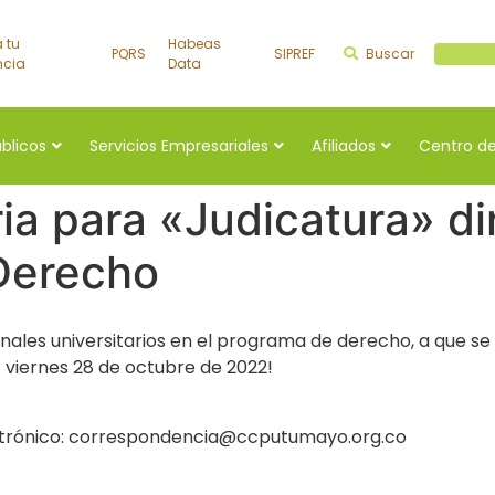
a tu
Habeas
PQRS
SIPREF
Buscar
Buscar a
ncia
Data
úblicos
Servicios Empresariales
Afiliados
Centro de
a para «Judicatura» dir
 Derecho
ales universitarios en el programa de derecho, a que se p
: viernes 28 de octubre de 2022!
electrónico: correspondencia@ccputumayo.org.co