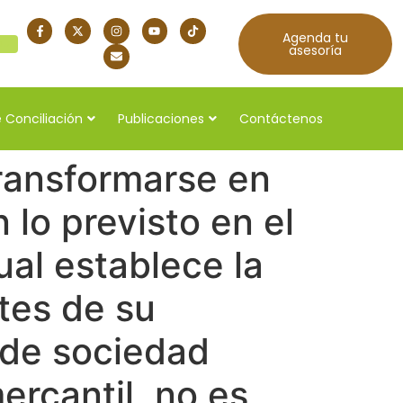
Agenda tu
quí
asesoría
 Conciliación
Publicaciones
Contáctenos
ransformarse en
lo previsto en el
ual establece la
tes de su
s de sociedad
ercantil, no es