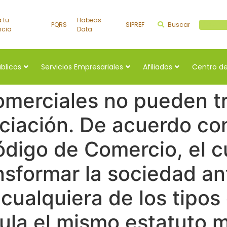
a tu
Habeas
PQRS
SIPREF
Buscar
Buscar a
ncia
Data
úblicos
Servicios Empresariales
Afiliados
Centro de
omerciales no pueden t
ciación. De acuerdo con 
ódigo de Comercio, el c
ansformar la sociedad an
 cualquiera de los tipo
ula el mismo estatuto m