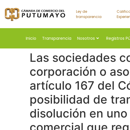
Ley de
Calific
transparencia
Experie
Inicio
Transparencia
Nosotros
Registros P
Las sociedades c
corporación o aso
artículo 167 del C
posibilidad de tr
disolución en uno
comercial que reg