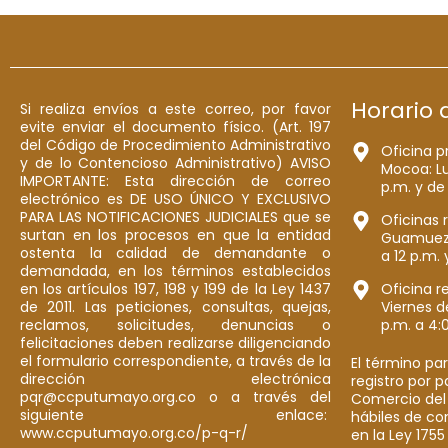
Horario 
Si realiza envíos a este correo, por favor
evite enviar el documento físico. (Art. 197
del Código de Procedimiento Administrativo
Oficina p
y de lo Contencioso Administrativo) AVISO
Mocoa: Lu
IMPORTANTE: Esta dirección de correo
p.m. y de
electrónico es DE USO ÚNICO Y EXCLUSIVO
PARA LAS NOTIFICACIONES JUDICIALES que se
Oficinas 
surtan en los procesos en que la entidad
Guamuez: 
ostenta la calidad de demandante o
a 12 p.m. 
demandada, en los términos establecidos
en los artículos 197, 198 y 199 de la Ley 1437
Oficina r
de 2011. Las peticiones, consultas, quejas,
Viernes d
reclamos, solicitudes, denuncias o
p.m. a 4:
felicitaciones deben realizarse diligenciando
el formulario correspondiente, a través de la
El término par
dirección electrónica
registro por 
pqr@ccputumayo.org.co o a través del
Comercio del
siguiente enlace:
hábiles de co
www.ccputumayo.org.co/p-q-r/
en la Ley 1755