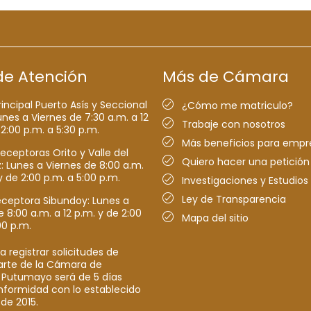
de Atención
Más de Cámara
rincipal Puerto Asís y Seccional
¿Cómo me matriculo?
nes a Viernes de 7:30 a.m. a 12
Trabaje con nosotros
 2:00 p.m. a 5:30 p.m.
Más beneficios para empr
receptoras Orito y Valle del
Quiero hacer una petición
Lunes a Viernes de 8:00 a.m.
y de 2:00 p.m. a 5:00 p.m.
Investigaciones y Estudios
Ley de Transparencia
eceptora Sibundoy: Lunes a
e 8:00 a.m. a 12 p.m. y de 2:00
Mapa del sitio
00 p.m.
a registrar solicitudes de
parte de la Cámara de
 Putumayo será de 5 días
nformidad con lo establecido
 de 2015.