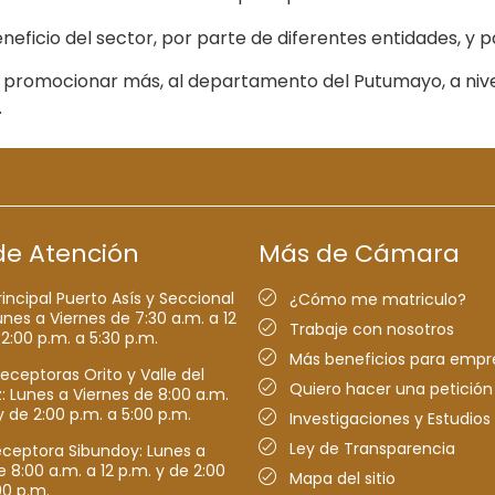
neficio del sector, por parte de diferentes entidades, y p
promocionar más, al departamento del Putumayo, a nivel 
.
de Atención
Más de Cámara
rincipal Puerto Asís y Seccional
¿Cómo me matriculo?
nes a Viernes de 7:30 a.m. a 12
Trabaje con nosotros
 2:00 p.m. a 5:30 p.m.
Más beneficios para empr
receptoras Orito y Valle del
Quiero hacer una petición
Lunes a Viernes de 8:00 a.m.
y de 2:00 p.m. a 5:00 p.m.
Investigaciones y Estudios
Ley de Transparencia
eceptora Sibundoy: Lunes a
e 8:00 a.m. a 12 p.m. y de 2:00
Mapa del sitio
00 p.m.