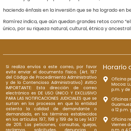
haciendo énfasis en la inversión que se ha logrado en be
Ramírez indica, que aún quedan grandes retos como “el 
único, por su riqueza natural, cultural, étnica y ancestral
Horario 
Si realiza envíos a este correo, por favor
evite enviar el documento físico. (Art. 197
del Código de Procedimiento Administrativo
Oficina p
y de lo Contencioso Administrativo) AVISO
Mocoa: Lu
IMPORTANTE: Esta dirección de correo
p.m. y de
electrónico es DE USO ÚNICO Y EXCLUSIVO
PARA LAS NOTIFICACIONES JUDICIALES que se
Oficinas 
surtan en los procesos en que la entidad
Guamuez: 
ostenta la calidad de demandante o
a 12 p.m. 
demandada, en los términos establecidos
en los artículos 197, 198 y 199 de la Ley 1437
Oficina r
de 2011. Las peticiones, consultas, quejas,
Viernes d
reclamos, solicitudes, denuncias o
p.m. a 4: