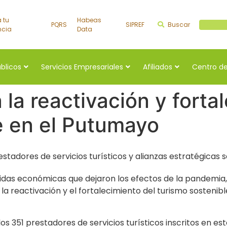
a tu
Habeas
PQRS
SIPREF
Buscar
Buscar a
ncia
Data
úblicos
Servicios Empresariales
Afiliados
Centro de
la reactivación y forta
e en el Putumayo
stadores de servicios turísticos y alianzas estratégicas s
das económicas que dejaron los efectos de la pandemia
 reactivación y el fortalecimiento del turismo sostenible 
os 351 prestadores de servicios turísticos inscritos en e