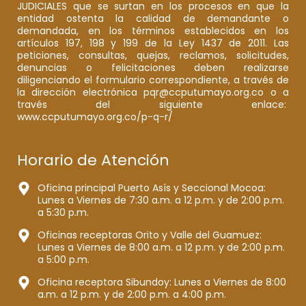
JUDICIALES que se surtan en los procesos en que la
entidad ostenta la calidad de demandante o
demandada, en los términos establecidos en los
artículos 197, 198 y 199 de la Ley 1437 de 2011. Las
peticiones, consultas, quejas, reclamos, solicitudes,
denuncias o felicitaciones deben realizarse
diligenciando el formulario correspondiente, a través de
la dirección electrónica pqr@ccputumayo.org.co o a
través del siguiente enlace:
www.ccputumayo.org.co/p-q-r/
Horario de Atención
Oficina principal Puerto Asís y Seccional Mocoa:
Lunes a Viernes de 7:30 a.m. a 12 p.m. y de 2:00 p.m.
a 5:30 p.m.
Oficinas receptoras Orito y Valle del Guamuez:
Lunes a Viernes de 8:00 a.m. a 12 p.m. y de 2:00 p.m.
a 5:00 p.m.
Oficina receptora Sibundoy: Lunes a Viernes de 8:00
a.m. a 12 p.m. y de 2:00 p.m. a 4:00 p.m.