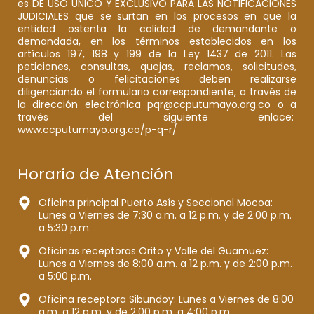
es DE USO ÚNICO Y EXCLUSIVO PARA LAS NOTIFICACIONES
JUDICIALES que se surtan en los procesos en que la
entidad ostenta la calidad de demandante o
demandada, en los términos establecidos en los
artículos 197, 198 y 199 de la Ley 1437 de 2011. Las
peticiones, consultas, quejas, reclamos, solicitudes,
denuncias o felicitaciones deben realizarse
diligenciando el formulario correspondiente, a través de
la dirección electrónica pqr@ccputumayo.org.co o a
través del siguiente enlace:
www.ccputumayo.org.co/p-q-r/
Horario de Atención
Oficina principal Puerto Asís y Seccional Mocoa:
Lunes a Viernes de 7:30 a.m. a 12 p.m. y de 2:00 p.m.
a 5:30 p.m.
Oficinas receptoras Orito y Valle del Guamuez:
Lunes a Viernes de 8:00 a.m. a 12 p.m. y de 2:00 p.m.
a 5:00 p.m.
Oficina receptora Sibundoy: Lunes a Viernes de 8:00
a.m. a 12 p.m. y de 2:00 p.m. a 4:00 p.m.