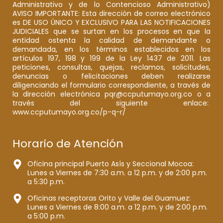
Administrativo y de lo Contencioso Administrativo)
AVISO IMPORTANTE: Esta dirección de correo electrónico
es DE USO ÚNICO Y EXCLUSIVO PARA LAS NOTIFICACIONES
JUDICIALES que se surtan en los procesos en que la
entidad ostenta la calidad de demandante o
demandada, en los términos establecidos en los
artículos 197, 198 y 199 de la Ley 1437 de 2011. Las
peticiones, consultas, quejas, reclamos, solicitudes,
denuncias o felicitaciones deben realizarse
diligenciando el formulario correspondiente, a través de
la dirección electrónica pqr@ccputumayo.org.co o a
través del siguiente enlace:
www.ccputumayo.org.co/p-q-r/
Horario de Atención
Oficina principal Puerto Asís y Seccional Mocoa:
Lunes a Viernes de 7:30 a.m. a 12 p.m. y de 2:00 p.m.
a 5:30 p.m.
Oficinas receptoras Orito y Valle del Guamuez:
Lunes a Viernes de 8:00 a.m. a 12 p.m. y de 2:00 p.m.
a 5:00 p.m.