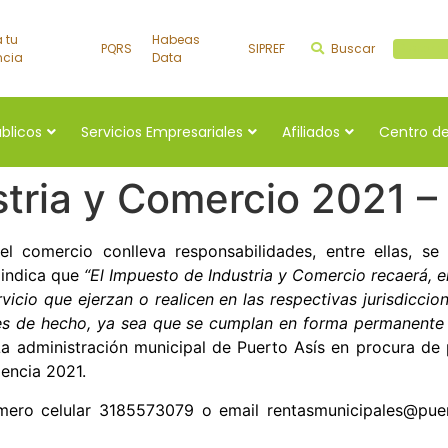
a tu
Habeas
PQRS
SIPREF
Buscar
Buscar a
ncia
Data
úblicos
Servicios Empresariales
Afiliados
Centro de
tria y Comercio 2021 –
el comercio conlleva responsabilidades, entre ellas, s
 indica que
“El Impuesto de Industria y Comercio recaerá, e
rvicio que ejerzan o realicen en las respectivas jurisdiccio
des de hecho, ya sea que se cumplan en forma permanente
 administración municipal de Puerto Asís en procura de p
gencia 2021.
mero celular 3185573079 o email rentasmunicipales@puer