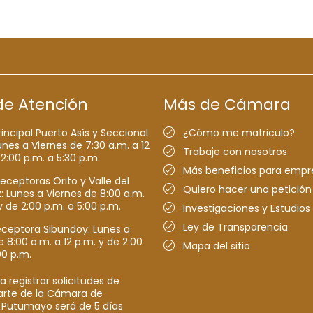
de Atención
Más de Cámara
rincipal Puerto Asís y Seccional
¿Cómo me matriculo?
nes a Viernes de 7:30 a.m. a 12
Trabaje con nosotros
 2:00 p.m. a 5:30 p.m.
Más beneficios para empr
receptoras Orito y Valle del
Quiero hacer una petición
Lunes a Viernes de 8:00 a.m.
y de 2:00 p.m. a 5:00 p.m.
Investigaciones y Estudios
Ley de Transparencia
eceptora Sibundoy: Lunes a
e 8:00 a.m. a 12 p.m. y de 2:00
Mapa del sitio
00 p.m.
a registrar solicitudes de
parte de la Cámara de
 Putumayo será de 5 días