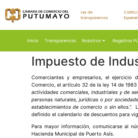
Ley de
Calific
transparencia
Experie
Inicio
Transparencia
Nosotros
Registros P
Impuesto de Indus
Comerciantes y empresarios, el ejercicio d
Comercio, el artículo 32 de la ley 14 de 1983
actividades comerciales, industriales y de se
personas naturales, jurídicas o por socieda
establecimientos de comercio o sin ellos.”.
La
definido el calendario de descuentos para vi
Para mayor información, comunicarse al nú
Hacienda Municipal de Puerto Asís.