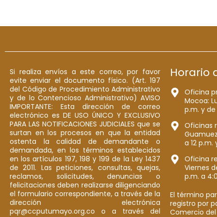
Horario 
Si realiza envíos a este correo, por favor
evite enviar el documento físico. (Art. 197
del Código de Procedimiento Administrativo
Oficina p
y de lo Contencioso Administrativo) AVISO
Mocoa: Lu
IMPORTANTE: Esta dirección de correo
p.m. y de
electrónico es DE USO ÚNICO Y EXCLUSIVO
PARA LAS NOTIFICACIONES JUDICIALES que se
Oficinas 
surtan en los procesos en que la entidad
Guamuez: 
ostenta la calidad de demandante o
a 12 p.m. 
demandada, en los términos establecidos
en los artículos 197, 198 y 199 de la Ley 1437
Oficina r
de 2011. Las peticiones, consultas, quejas,
Viernes d
reclamos, solicitudes, denuncias o
p.m. a 4:
felicitaciones deben realizarse diligenciando
el formulario correspondiente, a través de la
El término par
dirección electrónica
registro por 
pqr@ccputumayo.org.co o a través del
Comercio del