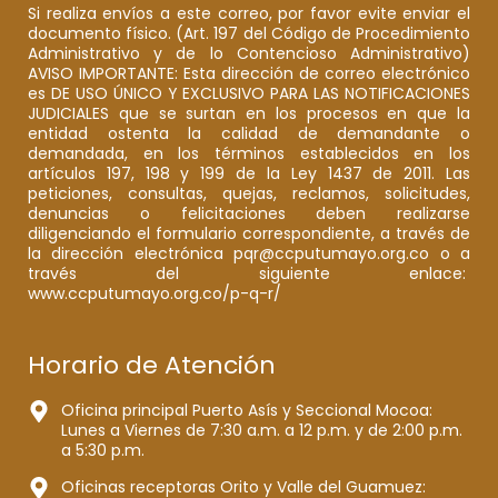
Si realiza envíos a este correo, por favor evite enviar el
documento físico. (Art. 197 del Código de Procedimiento
Administrativo y de lo Contencioso Administrativo)
AVISO IMPORTANTE: Esta dirección de correo electrónico
es DE USO ÚNICO Y EXCLUSIVO PARA LAS NOTIFICACIONES
JUDICIALES que se surtan en los procesos en que la
entidad ostenta la calidad de demandante o
demandada, en los términos establecidos en los
artículos 197, 198 y 199 de la Ley 1437 de 2011. Las
peticiones, consultas, quejas, reclamos, solicitudes,
denuncias o felicitaciones deben realizarse
diligenciando el formulario correspondiente, a través de
la dirección electrónica pqr@ccputumayo.org.co o a
través del siguiente enlace:
www.ccputumayo.org.co/p-q-r/
Horario de Atención
Oficina principal Puerto Asís y Seccional Mocoa:
Lunes a Viernes de 7:30 a.m. a 12 p.m. y de 2:00 p.m.
a 5:30 p.m.
Oficinas receptoras Orito y Valle del Guamuez: