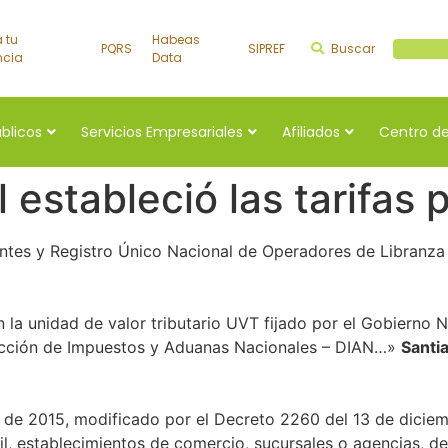
a tu
Habeas
PQRS
SIPREF
Buscar
Buscar a
ncia
Data
úblicos
Servicios Empresariales
Afiliados
Centro de
estableció las tarifas 
entes y Registro Único Nacional de Operadores de Libranza 
la unidad de valor tributario UVT fijado por el Gobierno N
ección de Impuestos y Aduanas Nacionales – DIAN…»
Santi
 de 2015, modificado por el Decreto 2260 del 13 de diciem
til, establecimientos de comercio, sucursales o agencias, 