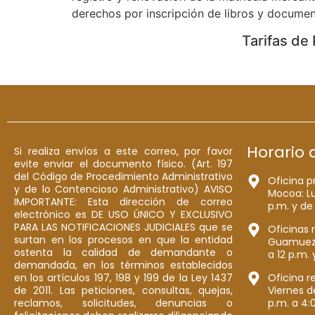
derechos por inscripción de libros y documen
Tarifas de
Horario 
Si realiza envíos a este correo, por favor
evite enviar el documento físico. (Art. 197
del Código de Procedimiento Administrativo
Oficina p
y de lo Contencioso Administrativo) AVISO
Mocoa: Lu
IMPORTANTE: Esta dirección de correo
p.m. y de
electrónico es DE USO ÚNICO Y EXCLUSIVO
PARA LAS NOTIFICACIONES JUDICIALES que se
Oficinas 
surtan en los procesos en que la entidad
Guamuez: 
ostenta la calidad de demandante o
a 12 p.m. 
demandada, en los términos establecidos
en los artículos 197, 198 y 199 de la Ley 1437
Oficina r
de 2011. Las peticiones, consultas, quejas,
Viernes d
reclamos, solicitudes, denuncias o
p.m. a 4: