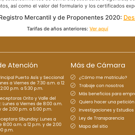
tos, así como el valor del formulario y los certificados e
 Registro Mercantil y de Proponentes 2020:
Des
Tarifas de años anteriores:
Ver aquí
de Atención
Más de Cámara
rincipal Puerto Asís y Seccional
¿Cómo me matriculo?
nes a Viernes de 7:30 a.m. a 12
Trabaje con nosotros
 2:00 p.m. a 5:30 p.m.
Más beneficios para empr
receptoras Orito y Valle del
Quiero hacer una petición
Lunes a Viernes de 8:00 a.m.
y de 2:00 p.m. a 5:00 p.m.
Investigaciones y Estudios
Ley de Transparencia
eceptora Sibundoy: Lunes a
e 8:00 a.m. a 12 p.m. y de 2:00
Mapa del sitio
00 p.m.