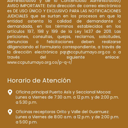
Administrativo y de lo Contencioso Administrativo)
AVISO IMPORTANTE: Esta dirección de correo electrónico
es DE USO ÚNICO Y EXCLUSIVO PARA LAS NOTIFICACIONES
JUDICIALES que se surtan en los procesos en que la
entidad ostenta la calidad de demandante o
demandada, en los términos establecidos en los
artículos 197, 198 y 199 de la Ley 1437 de 2011. Las
peticiones, consultas, quejas, reclamos, solicitudes,
denuncias o felicitaciones deben realizarse
diligenciando el formulario correspondiente, a través de
la dirección electrónica pqr@ccputumayo.org.co o a
través del siguiente enlace:
www.ccputumayo.org.co/p-q-r/
Horario de Atención
Oficina principal Puerto Asís y Seccional Mocoa:
Lunes a Viernes de 7:30 a.m. a 12 p.m. y de 2:00 p.m.
a 5:30 p.m.
Oficinas receptoras Orito y Valle del Guamuez:
Lunes a Viernes de 8:00 a.m. a 12 p.m. y de 2:00 p.m.
a 5:00 p.m.