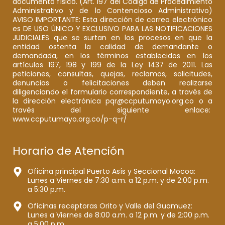
documento físico. (Art. 197 del Código de Procedimiento
Administrativo y de lo Contencioso Administrativo)
AVISO IMPORTANTE: Esta dirección de correo electrónico
es DE USO ÚNICO Y EXCLUSIVO PARA LAS NOTIFICACIONES
JUDICIALES que se surtan en los procesos en que la
entidad ostenta la calidad de demandante o
demandada, en los términos establecidos en los
artículos 197, 198 y 199 de la Ley 1437 de 2011. Las
peticiones, consultas, quejas, reclamos, solicitudes,
denuncias o felicitaciones deben realizarse
diligenciando el formulario correspondiente, a través de
la dirección electrónica pqr@ccputumayo.org.co o a
través del siguiente enlace:
www.ccputumayo.org.co/p-q-r/
Horario de Atención
Oficina principal Puerto Asís y Seccional Mocoa:
Lunes a Viernes de 7:30 a.m. a 12 p.m. y de 2:00 p.m.
a 5:30 p.m.
Oficinas receptoras Orito y Valle del Guamuez:
Lunes a Viernes de 8:00 a.m. a 12 p.m. y de 2:00 p.m.
a 5:00 p.m.