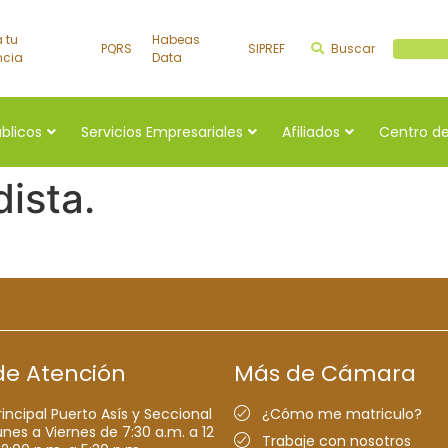
a tu
Habeas
PQRS
SIPREF
Buscar
Buscar a
ncia
Data
úblicos
Servicios Empresariales
Afiliados
Centro de
dista.
de Atención
Más de Cámara
rincipal Puerto Asís y Seccional
¿Cómo me matriculo?
nes a Viernes de 7:30 a.m. a 12
Trabaje con nosotros