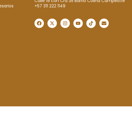
Calle 19 con Cra 35 Barrio Colina Campestre
+57 311 222 1149
esarios