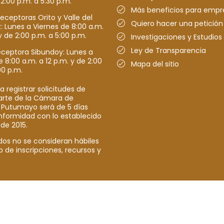
 2:00 p.m. a 5:30 p.m.
Más beneficios para empr
receptoras Orito y Valle del
Quiero hacer una petición
Lunes a Viernes de 8:00 a.m.
y de 2:00 p.m. a 5:00 p.m.
Investigaciones y Estudios
Ley de Transparencia
eceptora Sibundoy: Lunes a
e 8:00 a.m. a 12 p.m. y de 2:00
Mapa del sitio
00 p.m.
a registrar solicitudes de
parte de la Cámara de
 Putumayo será de 5 días
nformidad con lo establecido
 de 2015.
dos no se consideran hábiles
o de inscripciones, recursos y