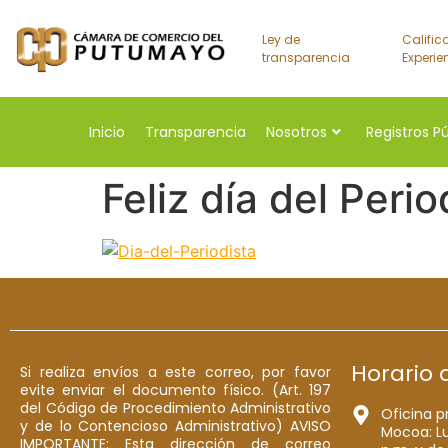
Ley de
Calific
transparencia
Experie
Inicio
Transparencia
Nosotros
Registros P
Feliz día del Perio
Horario 
Si realiza envíos a este correo, por favor
evite enviar el documento físico. (Art. 197
del Código de Procedimiento Administrativo
Oficina p
y de lo Contencioso Administrativo) AVISO
Mocoa: Lu
IMPORTANTE: Esta dirección de correo