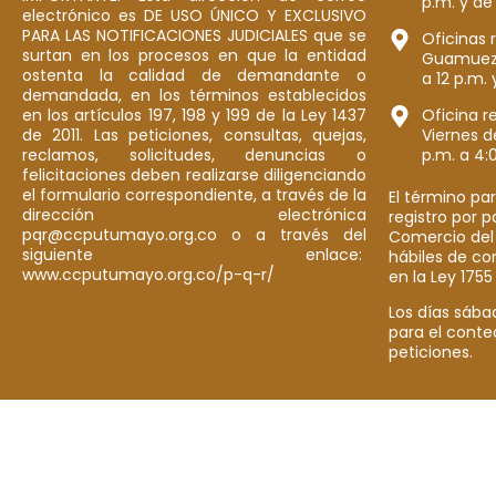
p.m. y de
electrónico es DE USO ÚNICO Y EXCLUSIVO
PARA LAS NOTIFICACIONES JUDICIALES que se
Oficinas 
surtan en los procesos en que la entidad
Guamuez: 
ostenta la calidad de demandante o
a 12 p.m. 
demandada, en los términos establecidos
en los artículos 197, 198 y 199 de la Ley 1437
Oficina r
de 2011. Las peticiones, consultas, quejas,
Viernes d
reclamos, solicitudes, denuncias o
p.m. a 4:
felicitaciones deben realizarse diligenciando
el formulario correspondiente, a través de la
El término par
dirección electrónica
registro por 
pqr@ccputumayo.org.co o a través del
Comercio del
siguiente enlace:
hábiles de co
www.ccputumayo.org.co/p-q-r/
en la Ley 1755
Los días sába
para el conte
peticiones.