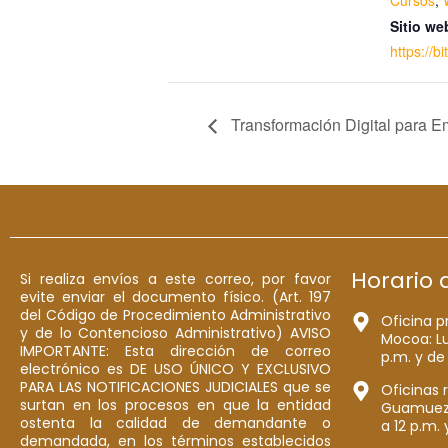
Cursos
,
Sitio we
https://b
Transformación Digital para 
Horario 
Si realiza envíos a este correo, por favor
evite enviar el documento físico. (Art. 197
del Código de Procedimiento Administrativo
Oficina p
y de lo Contencioso Administrativo) AVISO
Mocoa: Lu
IMPORTANTE: Esta dirección de correo
p.m. y de
electrónico es DE USO ÚNICO Y EXCLUSIVO
PARA LAS NOTIFICACIONES JUDICIALES que se
Oficinas 
surtan en los procesos en que la entidad
Guamuez: 
ostenta la calidad de demandante o
a 12 p.m. 
demandada, en los términos establecidos