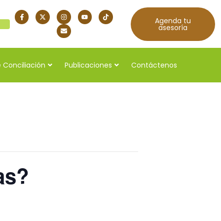
Agenda tu
quí
asesoría
 Conciliación
Publicaciones
Contáctenos
as?