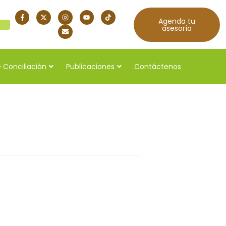
Agenda tu
quí
asesoría
 Conciliación
Publicaciones
Contáctenos