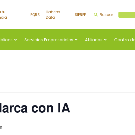
a tu
Habeas
PQRS
SIPREF
Buscar
Buscar a
ncia
Data
úblicos
Servicios Empresariales
Afiliados
Centro de
arca con IA
pm