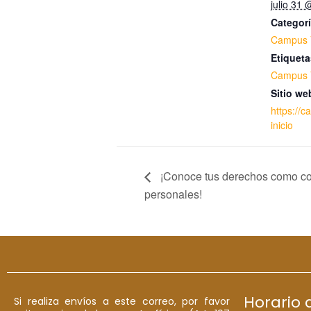
julio 31
Categorí
Campus V
Etiqueta
Campus V
Sitio we
https://c
inicio
¡Conoce tus derechos como con
personales!
Horario 
Si realiza envíos a este correo, por favor