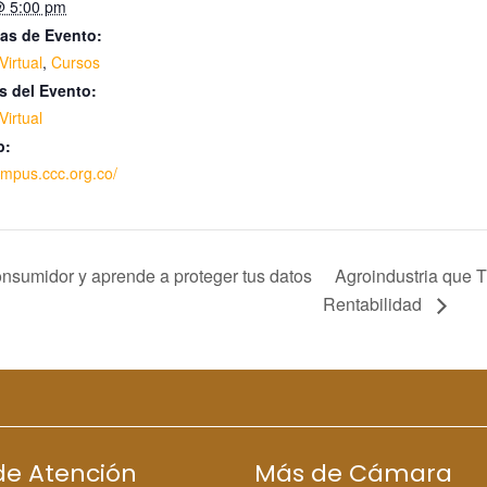
 @ 5:00 pm
as de Evento:
irtual
,
Cursos
s del Evento:
irtual
b:
ampus.ccc.org.co/
sumidor y aprende a proteger tus datos
Agroindustria que T
Rentabilidad
de Atención
Más de Cámara