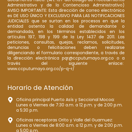
Administrativo y de lo Contencioso Administrativo)
AVISO IMPORTANTE: Esta dirección de correo electrónico
es DE USO ÚNICO Y EXCLUSIVO PARA LAS NOTIFICACIONES
JUDICIALES que se surtan en los procesos en que la
entidad ostenta la calidad de demandante o
demandada, en los términos establecidos en los
artículos 197, 198 y 199 de la Ley 1437 de 2011. Las
peticiones, consultas, quejas, reclamos, solicitudes,
denuncias o felicitaciones deben realizarse
diligenciando el formulario correspondiente, a través de
la dirección electrónica pqr@ccputumayo.org.co o a
través del siguiente enlace:
www.ccputumayo.org.co/p-q-r/
Horario de Atención
Oficina principal Puerto Asís y Seccional Mocoa:
Lunes a Viernes de 7:30 a.m. a 12 p.m. y de 2:00 p.m.
a 5:30 p.m.
Oficinas receptoras Orito y Valle del Guamuez:
Lunes a Viernes de 8:00 a.m. a 12 p.m. y de 2:00 p.m.
a 5:00 p.m.