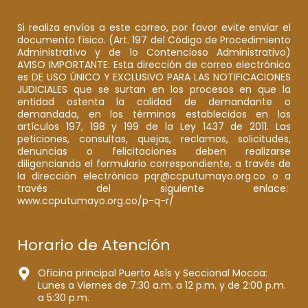
Si realiza envíos a este correo, por favor evite enviar el
documento físico. (Art. 197 del Código de Procedimiento
Administrativo y de lo Contencioso Administrativo)
AVISO IMPORTANTE: Esta dirección de correo electrónico
es DE USO ÚNICO Y EXCLUSIVO PARA LAS NOTIFICACIONES
JUDICIALES que se surtan en los procesos en que la
entidad ostenta la calidad de demandante o
demandada, en los términos establecidos en los
artículos 197, 198 y 199 de la Ley 1437 de 2011. Las
peticiones, consultas, quejas, reclamos, solicitudes,
denuncias o felicitaciones deben realizarse
diligenciando el formulario correspondiente, a través de
la dirección electrónica pqr@ccputumayo.org.co o a
través del siguiente enlace:
www.ccputumayo.org.co/p-q-r/
Horario de Atención
Oficina principal Puerto Asís y Seccional Mocoa:
Lunes a Viernes de 7:30 a.m. a 12 p.m. y de 2:00 p.m.
a 5:30 p.m.