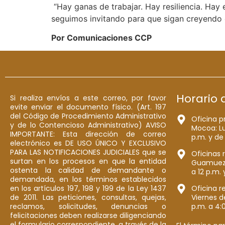
“Hay ganas de trabajar. Hay resiliencia. Hay
seguimos invitando para que sigan creyendo 
Por Comunicaciones CCP
Horario 
Si realiza envíos a este correo, por favor
evite enviar el documento físico. (Art. 197
del Código de Procedimiento Administrativo
Oficina p
y de lo Contencioso Administrativo) AVISO
Mocoa: Lu
IMPORTANTE: Esta dirección de correo
p.m. y de
electrónico es DE USO ÚNICO Y EXCLUSIVO
PARA LAS NOTIFICACIONES JUDICIALES que se
Oficinas 
surtan en los procesos en que la entidad
Guamuez: 
ostenta la calidad de demandante o
a 12 p.m. 
demandada, en los términos establecidos
en los artículos 197, 198 y 199 de la Ley 1437
Oficina r
de 2011. Las peticiones, consultas, quejas,
Viernes d
reclamos, solicitudes, denuncias o
p.m. a 4:
felicitaciones deben realizarse diligenciando
el formulario correspondiente, a través de la