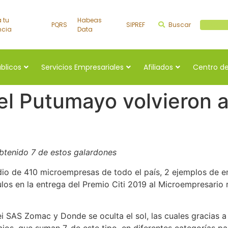
a tu
Habeas
PQRS
SIPREF
Buscar
Buscar a
ncia
Data
úblicos
Servicios Empresariales
Afiliados
Centro de
l Putumayo volvieron a
obtenido 7 de estos galardones
o de 410 microempresas de todo el país, 2 ejemplos de 
os en la entrega del Premio Citi 2019 al Microempresario 
i SAS Zomac y Donde se oculta el sol, las cuales gracias a
s, que suman 7, de este tipo, en diferentes categorías par