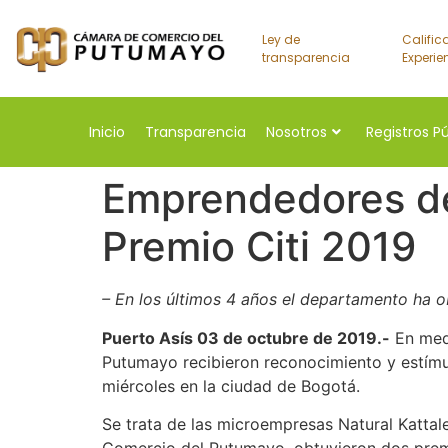
Ley de
Calific
transparencia
Experie
Inicio
Transparencia
Nosotros
Registros P
Emprendedores de
Premio Citi 2019
– En los últimos 4 años el departamento ha 
Puerto Asís 03 de octubre de 2019.-
En medi
Putumayo recibieron reconocimiento y estímul
miércoles en la ciudad de Bogotá.
Se trata de las microempresas Natural Kattale
Comercio del Putumayo, obtuvieron dos premio