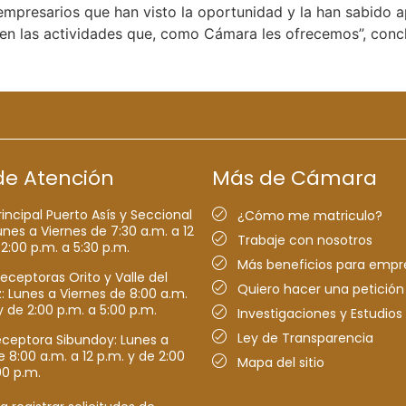
 empresarios que han visto la oportunidad y la han sabido
en las actividades que, como Cámara les ofrecemos”, conc
de Atención
Más de Cámara
rincipal Puerto Asís y Seccional
¿Cómo me matriculo?
nes a Viernes de 7:30 a.m. a 12
Trabaje con nosotros
 2:00 p.m. a 5:30 p.m.
Más beneficios para empr
receptoras Orito y Valle del
Quiero hacer una petición
Lunes a Viernes de 8:00 a.m.
y de 2:00 p.m. a 5:00 p.m.
Investigaciones y Estudios
Ley de Transparencia
eceptora Sibundoy: Lunes a
e 8:00 a.m. a 12 p.m. y de 2:00
Mapa del sitio
00 p.m.