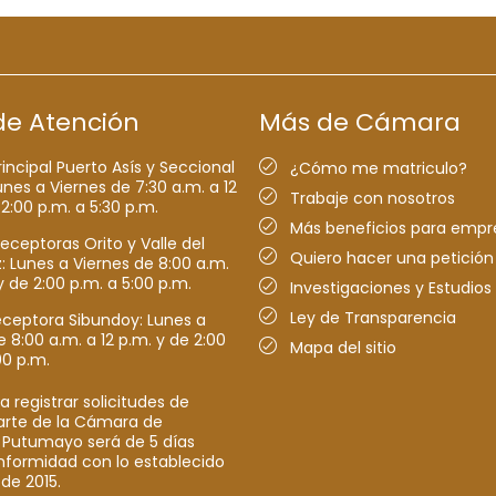
de Atención
Más de Cámara
rincipal Puerto Asís y Seccional
¿Cómo me matriculo?
nes a Viernes de 7:30 a.m. a 12
Trabaje con nosotros
 2:00 p.m. a 5:30 p.m.
Más beneficios para empr
receptoras Orito y Valle del
Quiero hacer una petición
Lunes a Viernes de 8:00 a.m.
y de 2:00 p.m. a 5:00 p.m.
Investigaciones y Estudios
Ley de Transparencia
eceptora Sibundoy: Lunes a
e 8:00 a.m. a 12 p.m. y de 2:00
Mapa del sitio
00 p.m.
a registrar solicitudes de
parte de la Cámara de
 Putumayo será de 5 días
nformidad con lo establecido
 de 2015.