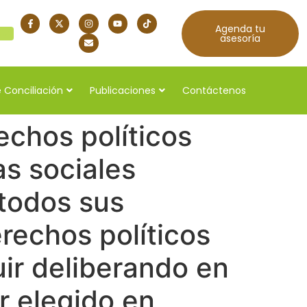
Agenda tu
quí
asesoría
 Conciliación
Publicaciones
Contáctenos
echos políticos
as sociales
todos sus
rechos políticos
uir deliberando en
er elegido en