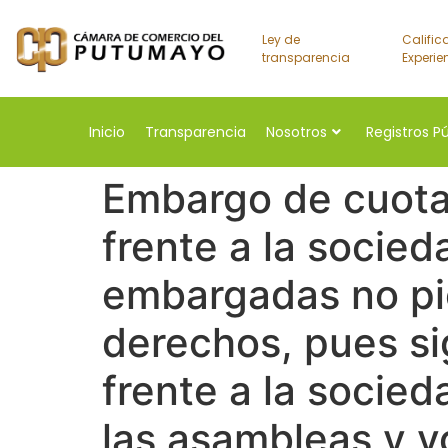
Ley de
Calific
transparencia
Experie
Inicio
Transparencia
Nosotros
Registros P
Embargo de cuotas
frente a la socieda
embargadas no pi
derechos, pues si
frente a la socied
las asambleas y vo