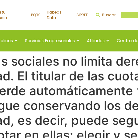
a tu
Habeas
PQRS
SIPREF
Buscar
Buscar a
ncia
Data
úblicos
Servicios Empresariales
Afiliados
Centro de
 sociales no limita der
d. El titular de las cuot
erde automáticamente 
gue conservando los de
ad, es decir, puede seg
tar en ellas; elegir y s