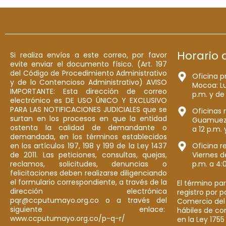
Horario 
Si realiza envíos a este correo, por favor
evite enviar el documento físico. (Art. 197
del Código de Procedimiento Administrativo
Oficina p
y de lo Contencioso Administrativo) AVISO
Mocoa: Lu
IMPORTANTE: Esta dirección de correo
p.m. y de
electrónico es DE USO ÚNICO Y EXCLUSIVO
PARA LAS NOTIFICACIONES JUDICIALES que se
Oficinas 
surtan en los procesos en que la entidad
Guamuez: 
ostenta la calidad de demandante o
a 12 p.m. 
demandada, en los términos establecidos
en los artículos 197, 198 y 199 de la Ley 1437
Oficina r
de 2011. Las peticiones, consultas, quejas,
Viernes d
reclamos, solicitudes, denuncias o
p.m. a 4:
felicitaciones deben realizarse diligenciando
el formulario correspondiente, a través de la
El término par
dirección electrónica
registro por 
pqr@ccputumayo.org.co o a través del
Comercio del
siguiente enlace:
hábiles de co
www.ccputumayo.org.co/p-q-r/
en la Ley 1755