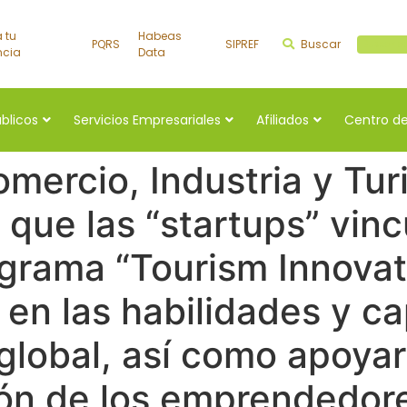
a tu
Habeas
PQRS
SIPREF
Buscar
Buscar a
ncia
Data
úblicos
Servicios Empresariales
Afiliados
Centro de
omercio, Industria y Tu
que las “startups” vinc
ograma “Tourism Innovat
 en las habilidades y 
global, así como apoyar 
ión de los emprendedore