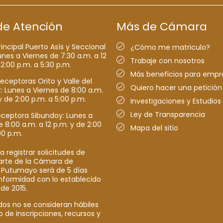
de Atención
Más de Cámara
rincipal Puerto Asís y Seccional
¿Cómo me matriculo?
nes a Viernes de 7:30 a.m. a 12
Trabaje con nosotros
 2:00 p.m. a 5:30 p.m.
Más beneficios para empr
receptoras Orito y Valle del
Quiero hacer una petición
Lunes a Viernes de 8:00 a.m.
y de 2:00 p.m. a 5:00 p.m.
Investigaciones y Estudios
Ley de Transparencia
eceptora Sibundoy: Lunes a
e 8:00 a.m. a 12 p.m. y de 2:00
Mapa del sitio
00 p.m.
a registrar solicitudes de
parte de la Cámara de
 Putumayo será de 5 días
nformidad con lo establecido
 de 2015.
dos no se consideran hábiles
o de inscripciones, recursos y