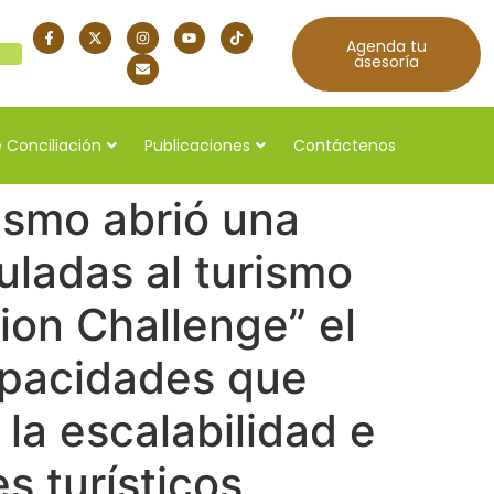
Agenda tu
quí
asesoría
 Conciliación
Publicaciones
Contáctenos
rismo abrió una
uladas al turismo
ion Challenge” el
capacidades que
la escalabilidad e
s turísticos