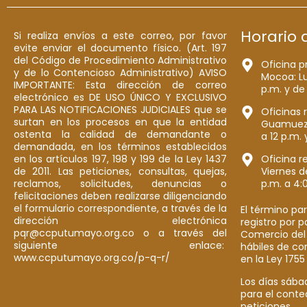
Horario 
Si realiza envíos a este correo, por favor
evite enviar el documento físico. (Art. 197
del Código de Procedimiento Administrativo
Oficina p
y de lo Contencioso Administrativo) AVISO
Mocoa: Lu
IMPORTANTE: Esta dirección de correo
p.m. y de
electrónico es DE USO ÚNICO Y EXCLUSIVO
PARA LAS NOTIFICACIONES JUDICIALES que se
Oficinas 
surtan en los procesos en que la entidad
Guamuez: 
ostenta la calidad de demandante o
a 12 p.m. 
demandada, en los términos establecidos
en los artículos 197, 198 y 199 de la Ley 1437
Oficina r
de 2011. Las peticiones, consultas, quejas,
Viernes d
reclamos, solicitudes, denuncias o
p.m. a 4:
felicitaciones deben realizarse diligenciando
el formulario correspondiente, a través de la
El término par
dirección electrónica
registro por 
pqr@ccputumayo.org.co o a través del
Comercio del
siguiente enlace:
hábiles de co
www.ccputumayo.org.co/p-q-r/
en la Ley 1755
Los días sába
para el conte
peticiones.