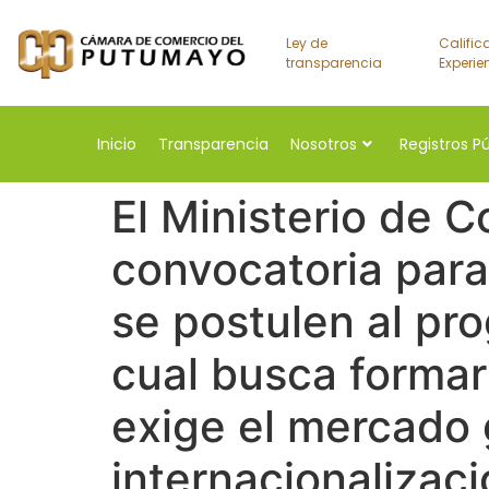
Ley de
Calific
transparencia
Experie
Inicio
Transparencia
Nosotros
Registros P
El Ministerio de C
convocatoria para 
se postulen al pr
cual busca formar
exige el mercado 
internacionalizac