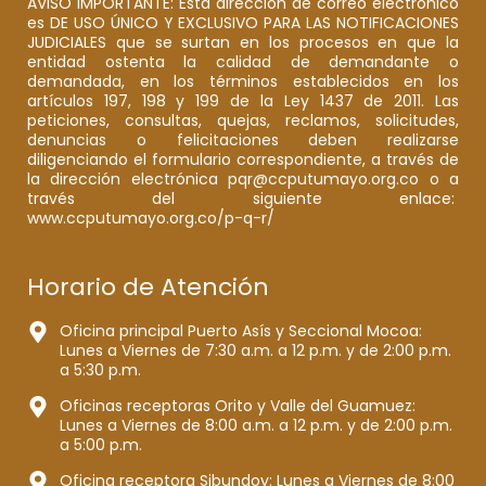
AVISO IMPORTANTE: Esta dirección de correo electrónico
es DE USO ÚNICO Y EXCLUSIVO PARA LAS NOTIFICACIONES
JUDICIALES que se surtan en los procesos en que la
entidad ostenta la calidad de demandante o
demandada, en los términos establecidos en los
artículos 197, 198 y 199 de la Ley 1437 de 2011. Las
peticiones, consultas, quejas, reclamos, solicitudes,
denuncias o felicitaciones deben realizarse
diligenciando el formulario correspondiente, a través de
la dirección electrónica pqr@ccputumayo.org.co o a
través del siguiente enlace:
www.ccputumayo.org.co/p-q-r/
Horario de Atención
Oficina principal Puerto Asís y Seccional Mocoa:
Lunes a Viernes de 7:30 a.m. a 12 p.m. y de 2:00 p.m.
a 5:30 p.m.
Oficinas receptoras Orito y Valle del Guamuez:
Lunes a Viernes de 8:00 a.m. a 12 p.m. y de 2:00 p.m.
a 5:00 p.m.
Oficina receptora Sibundoy: Lunes a Viernes de 8:00