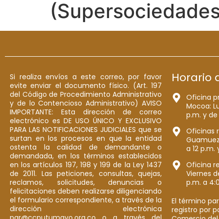
(Supersociedades
Horario 
Si realiza envíos a este correo, por favor
evite enviar el documento físico. (Art. 197
del Código de Procedimiento Administrativo
Oficina p
y de lo Contencioso Administrativo) AVISO
Mocoa: Lu
IMPORTANTE: Esta dirección de correo
p.m. y de
electrónico es DE USO ÚNICO Y EXCLUSIVO
PARA LAS NOTIFICACIONES JUDICIALES que se
Oficinas 
surtan en los procesos en que la entidad
Guamuez: 
ostenta la calidad de demandante o
a 12 p.m. 
demandada, en los términos establecidos
en los artículos 197, 198 y 199 de la Ley 1437
Oficina r
de 2011. Las peticiones, consultas, quejas,
Viernes d
reclamos, solicitudes, denuncias o
p.m. a 4:
felicitaciones deben realizarse diligenciando
el formulario correspondiente, a través de la
El término par
dirección electrónica
registro por 
pqr@ccputumayo.org.co o a través del
Comercio del