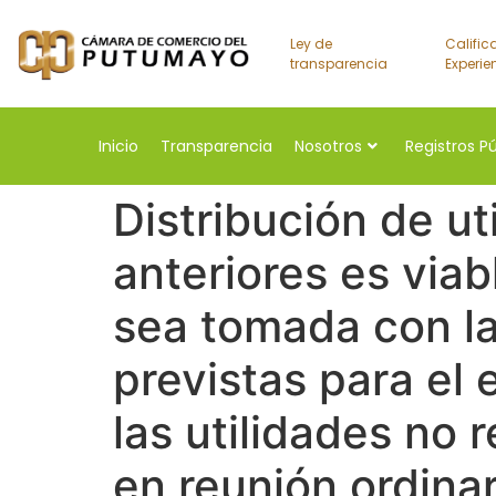
Ley de
Calific
transparencia
Experie
Inicio
Transparencia
Nosotros
Registros P
Distribución de ut
anteriores es viab
sea tomada con la
previstas para el 
las utilidades no 
en reunión ordina