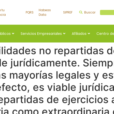
a tu
Habeas
PQRS
SIPREF
Buscar
Buscar a
ncia
Data
úblicos
Servicios Empresariales
Afiliados
Centro de
ilidades no repartidas d
le jurídicamente. Siemp
s mayorías legales y es
efecto, es viable jurídic
repartidas de ejercicios 
ria como extraordinaria