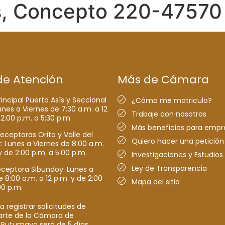
, Concepto 220-47570 
de Atención
Más de Cámara
rincipal Puerto Asís y Seccional
¿Cómo me matriculo?
nes a Viernes de 7:30 a.m. a 12
Trabaje con nosotros
 2:00 p.m. a 5:30 p.m.
Más beneficios para empr
receptoras Orito y Valle del
Quiero hacer una petición
Lunes a Viernes de 8:00 a.m.
y de 2:00 p.m. a 5:00 p.m.
Investigaciones y Estudios
Ley de Transparencia
eceptora Sibundoy: Lunes a
e 8:00 a.m. a 12 p.m. y de 2:00
Mapa del sitio
00 p.m.
a registrar solicitudes de
parte de la Cámara de
 Putumayo será de 5 días