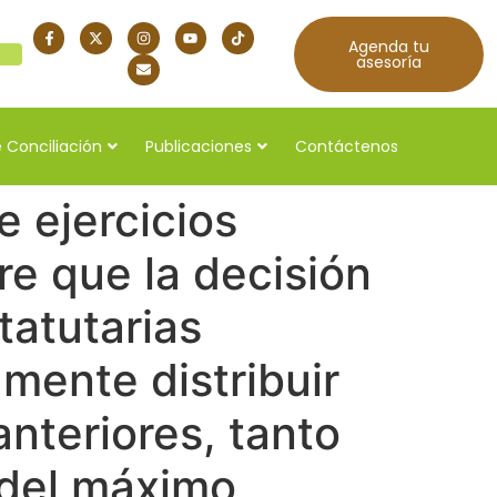
Agenda tu
quí
asesoría
 Conciliación
Publicaciones
Contáctenos
e ejercicios
re que la decisión
tatutarias
amente distribuir
anteriores, tanto
 del máximo