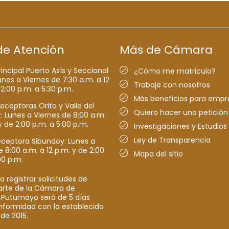
de Atención
Más de Cámara
rincipal Puerto Asís y Seccional
¿Cómo me matriculo?
nes a Viernes de 7:30 a.m. a 12
Trabaje con nosotros
 2:00 p.m. a 5:30 p.m.
Más beneficios para empr
receptoras Orito y Valle del
Quiero hacer una petición
Lunes a Viernes de 8:00 a.m.
y de 2:00 p.m. a 5:00 p.m.
Investigaciones y Estudios
Ley de Transparencia
eceptora Sibundoy: Lunes a
e 8:00 a.m. a 12 p.m. y de 2:00
Mapa del sitio
00 p.m.
a registrar solicitudes de
parte de la Cámara de
 Putumayo será de 5 días
nformidad con lo establecido
 de 2015.