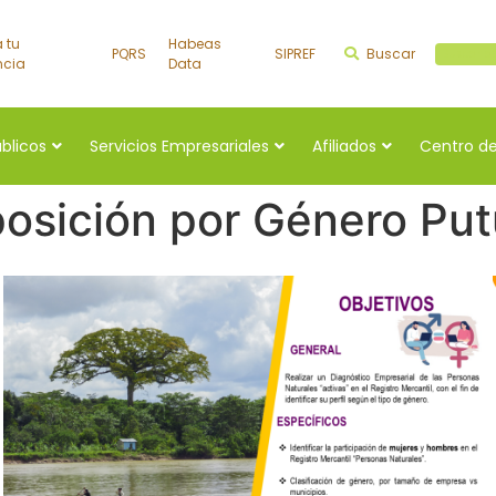
a tu
Habeas
PQRS
SIPREF
Buscar
Buscar a
ncia
Data
úblicos
Servicios Empresariales
Afiliados
Centro de
osición por Género Pu