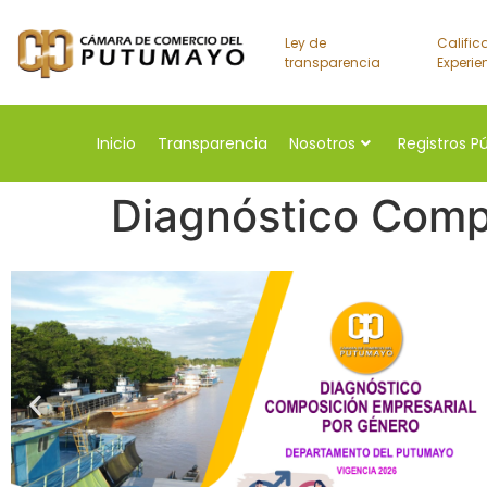
Ley de
Calific
transparencia
Experie
Inicio
Transparencia
Nosotros
Registros P
Diagnóstico Comp