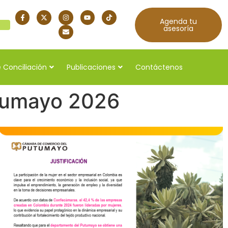
Agenda tu
quí
asesoría
 Conciliación
Publicaciones
Contáctenos
tumayo 2026