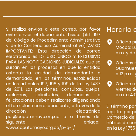
Horario 
Si realiza envíos a este correo, por favor
evite enviar el documento físico. (Art. 197
del Código de Procedimiento Administrativo
Oficina p
y de lo Contencioso Administrativo) AVISO
Mocoa: Lu
IMPORTANTE: Esta dirección de correo
p.m. y de
electrónico es DE USO ÚNICO Y EXCLUSIVO
PARA LAS NOTIFICACIONES JUDICIALES que se
Oficinas 
surtan en los procesos en que la entidad
Guamuez: 
ostenta la calidad de demandante o
a 12 p.m. 
demandada, en los términos establecidos
en los artículos 197, 198 y 199 de la Ley 1437
Oficina r
de 2011. Las peticiones, consultas, quejas,
Viernes d
reclamos, solicitudes, denuncias o
p.m. a 4:
felicitaciones deben realizarse diligenciando
el formulario correspondiente, a través de la
El término par
dirección electrónica
registro por 
pqr@ccputumayo.org.co o a través del
Comercio del
siguiente enlace:
hábiles de co
www.ccputumayo.org.co/p-q-r/
en la Ley 1755