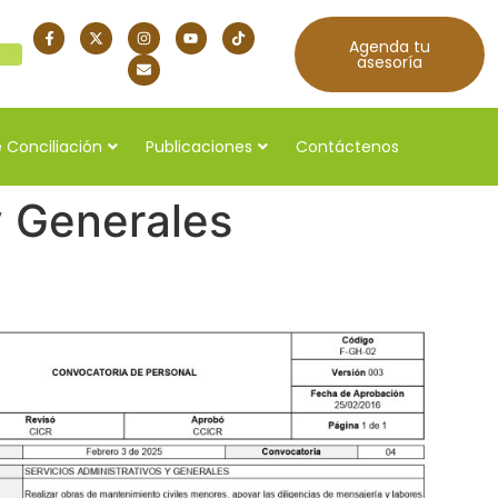
Agenda tu
quí
asesoría
 Conciliación
Publicaciones
Contáctenos
y Generales