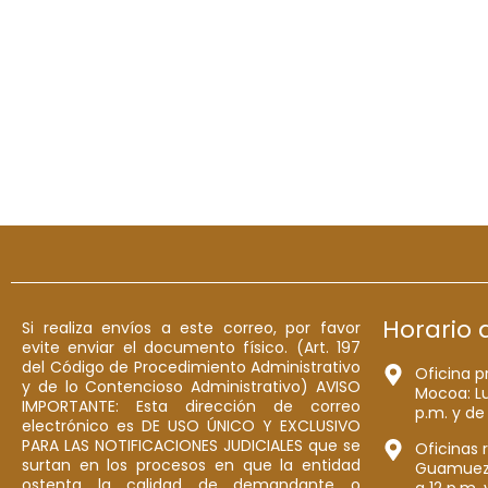
Horario 
Si realiza envíos a este correo, por favor
evite enviar el documento físico. (Art. 197
del Código de Procedimiento Administrativo
Oficina p
y de lo Contencioso Administrativo) AVISO
Mocoa: Lu
IMPORTANTE: Esta dirección de correo
p.m. y de
electrónico es DE USO ÚNICO Y EXCLUSIVO
PARA LAS NOTIFICACIONES JUDICIALES que se
Oficinas 
surtan en los procesos en que la entidad
Guamuez: 
ostenta la calidad de demandante o