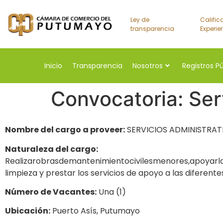
Ley de
Calific
transparencia
Experie
Inicio
Transparencia
Nosotros
Registros P
Convocatoria: Ser
Nombre del cargo a proveer:
SERVICIOS ADMINISTRAT
Naturaleza del cargo:
Realizarobrasdemantenimientocivilesmenores,apoyarla
limpieza y prestar los servicios de apoyo a las diferente
Número de Vacantes:
Una (1)
Ubicación:
Puerto Asís, Putumayo