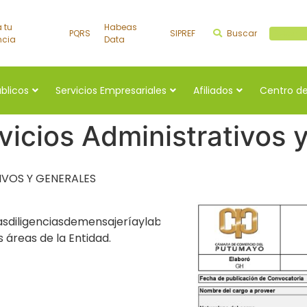
a tu
Habeas
PQRS
SIPREF
Buscar
Buscar a
ncia
Data
úblicos
Servicios Empresariales
Afiliados
Centro de
vicios Administrativos 
IVOS Y GENERALES
sdiligenciasdemensajeríaylaboresde
s áreas de la Entidad.