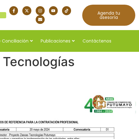
Agenda tu
quí
asesoría
 Conciliación
Publicaciones
Contáctenos
s Tecnologías