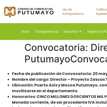
Ley de
Calific
transparencia
Experie
Inicio
Transparencia
Nosotros
Registros P
Convocatoria: Dir
PutumayoConvoca
Fecha de publicación de Convocatoria: 20 ma
Nombre del cargo: Director – Proyecto Zascas
Ubicación: Puerto Asís y Mocoa Putumayo, con
movilizarse en el departamento.
Honorarios: CINCO MILLONES DOSCIENTOS MIL P
Moneda corriente, de ser procedente IVA inclui