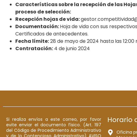
Características sobre la recepción de las Hoja
proceso de selección:
Recepción hojas de vida:
gestor.competitivida
Documentación:
Hoja de vida con sus respectivo
Certificados de antecedentes.
Fecha límite:
28 de mayo de 2024 hasta las 12:00 
Contratación:
4 de junio 2024
Horario 
Si realiza envíos a este correo, por favor
evite enviar el documento físico. (Art. 197
del Código de Procedimiento Administrativo
Oficina p
y de lo Contencioso Administrativo) AVISO