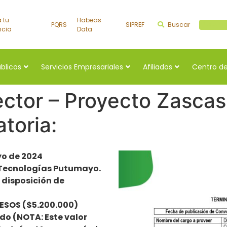
a tu
Habeas
PQRS
SIPREF
Buscar
Buscar a
ncia
Data
úblicos
Servicios Empresariales
Afiliados
Centro de
ector – Proyecto Zasca
toria:
yo de 2024
 Tecnologías Putumayo.
 disposición de
ESOS ($5.200.000)
do (NOTA: Este valor