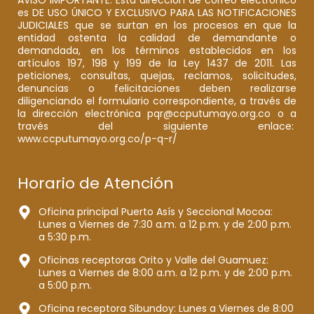
es DE USO ÚNICO Y EXCLUSIVO PARA LAS NOTIFICACIONES
JUDICIALES que se surtan en los procesos en que la
entidad ostenta la calidad de demandante o
demandada, en los términos establecidos en los
artículos 197, 198 y 199 de la Ley 1437 de 2011. Las
peticiones, consultas, quejas, reclamos, solicitudes,
denuncias o felicitaciones deben realizarse
diligenciando el formulario correspondiente, a través de
la dirección electrónica pqr@ccputumayo.org.co o a
través del siguiente enlace:
www.ccputumayo.org.co/p-q-r/
Horario de Atención
Oficina principal Puerto Asís y Seccional Mocoa:
Lunes a Viernes de 7:30 a.m. a 12 p.m. y de 2:00 p.m.
a 5:30 p.m.
Oficinas receptoras Orito y Valle del Guamuez:
Lunes a Viernes de 8:00 a.m. a 12 p.m. y de 2:00 p.m.
a 5:00 p.m.
Oficina receptora Sibundoy: Lunes a Viernes de 8:00