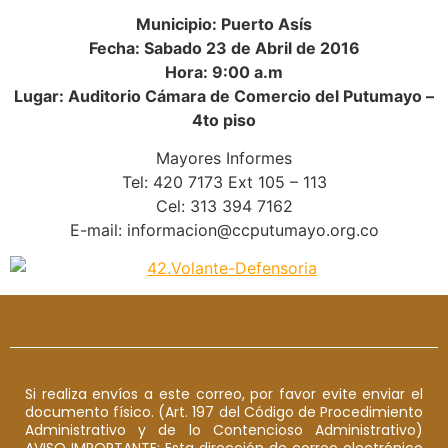
Municipio: Puerto Asís
Fecha: Sabado 23 de Abril de 2016
Hora: 9:00 a.m
Lugar: Auditorio Cámara de Comercio del Putumayo –
4to piso
Mayores Informes
Tel: 420 7173 Ext 105 – 113
Cel: 313 394 7162
E-mail: informacion@ccputumayo.org.co
Si realiza envíos a este correo, por favor evite enviar el
documento físico. (Art. 197 del Código de Procedimiento
Administrativo y de lo Contencioso Administrativo)
AVISO IMPORTANTE: Esta dirección de correo electrónico