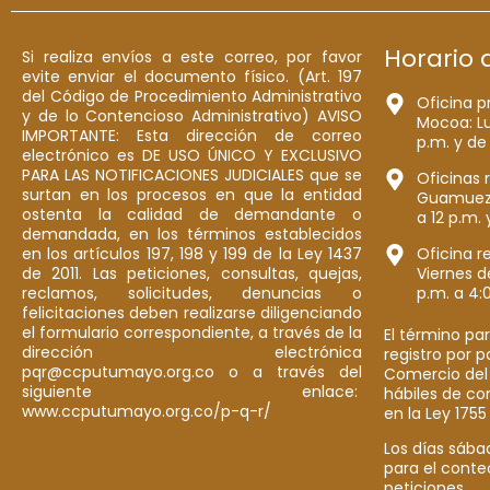
Horario 
Si realiza envíos a este correo, por favor
evite enviar el documento físico. (Art. 197
del Código de Procedimiento Administrativo
Oficina p
y de lo Contencioso Administrativo) AVISO
Mocoa: Lu
IMPORTANTE: Esta dirección de correo
p.m. y de
electrónico es DE USO ÚNICO Y EXCLUSIVO
PARA LAS NOTIFICACIONES JUDICIALES que se
Oficinas 
surtan en los procesos en que la entidad
Guamuez: 
ostenta la calidad de demandante o
a 12 p.m. 
demandada, en los términos establecidos
en los artículos 197, 198 y 199 de la Ley 1437
Oficina r
de 2011. Las peticiones, consultas, quejas,
Viernes d
reclamos, solicitudes, denuncias o
p.m. a 4:
felicitaciones deben realizarse diligenciando
el formulario correspondiente, a través de la
El término par
dirección electrónica
registro por 
pqr@ccputumayo.org.co o a través del
Comercio del
siguiente enlace:
hábiles de co
www.ccputumayo.org.co/p-q-r/
en la Ley 1755
Los días sába
para el conte
peticiones.