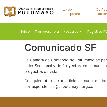
Ley de
Calific
transparencia
Experie
Inicio
Transparencia
Nosotros
Registros P
Comunicado SF
La Cámara de Comercio del Putumayo se perm
Líder Seccional y de Proyectos, en el munici
proyectos de vida.
Cualquier información adicional, nuestros dat
correspondencia@ccputumayo.org.co