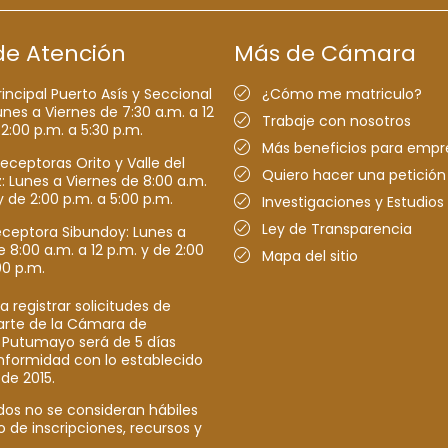
de Atención
Más de Cámara
rincipal Puerto Asís y Seccional
¿Cómo me matriculo?
nes a Viernes de 7:30 a.m. a 12
Trabaje con nosotros
 2:00 p.m. a 5:30 p.m.
Más beneficios para empr
receptoras Orito y Valle del
Quiero hacer una petición
Lunes a Viernes de 8:00 a.m.
y de 2:00 p.m. a 5:00 p.m.
Investigaciones y Estudios
Ley de Transparencia
eceptora Sibundoy: Lunes a
e 8:00 a.m. a 12 p.m. y de 2:00
Mapa del sitio
00 p.m.
a registrar solicitudes de
parte de la Cámara de
 Putumayo será de 5 días
nformidad con lo establecido
 de 2015.
dos no se consideran hábiles
o de inscripciones, recursos y