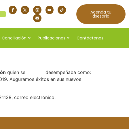
Agenda tu
quí
asesoría
 Conciliación
Publicaciones
Contáctenos
lón
quien se desempeñaba como:
 2019. Auguramos éxitos en sus nuevos
21138, correo electrónico: