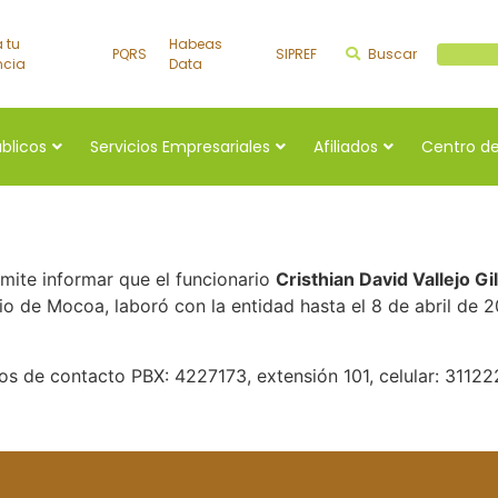
a tu
Habeas
PQRS
SIPREF
Buscar
Buscar a
ncia
Data
úblicos
Servicios Empresariales
Afiliados
Centro de
ite informar que el funcionario
Cristhian David Vallejo Gi
pio de Mocoa, laboró con la entidad hasta el 8 de abril de
os de contacto PBX: 4227173, extensión 101, celular: 31122