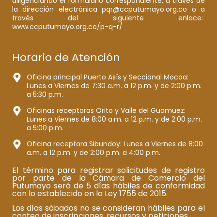
diligenciando el formulario correspondiente, a través de
la dirección electrónica pqr@ccputumayo.org.co o a
través del siguiente enlace:
www.ccputumayo.org.co/p-q-r/
Horario de Atención
Oficina principal Puerto Asís y Seccional Mocoa:
Lunes a Viernes de 7:30 a.m. a 12 p.m. y de 2:00 p.m.
a 5:30 p.m.
Oficinas receptoras Orito y Valle del Guamuez:
Lunes a Viernes de 8:00 a.m. a 12 p.m. y de 2:00 p.m.
a 5:00 p.m.
Oficina receptora Sibundoy: Lunes a Viernes de 8:00
a.m. a 12 p.m. y de 2:00 p.m. a 4:00 p.m.
El término para registrar solicitudes de registro
por parte de la Cámara de Comercio del
Putumayo será de 5 días hábiles de conformidad
con lo establecido en la Ley 1755 de 2015.
Los días sábados no se consideran hábiles para el
conteo de inscripciones, recursos y peticiones.