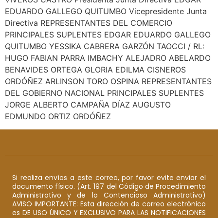
EDUARDO GALLEGO QUITUMBO Vicepresidente Junta
Directiva REPRESENTANTES DEL COMERCIO
PRINCIPALES SUPLENTES EDGAR EDUARDO GALLEGO
QUITUMBO YESSIKA CABRERA GARZÓN TAOCCI / RL:
HUGO FABIAN PARRA IMBACHY ALEJADRO ABELARDO
BENAVIDES ORTEGA GLORIA EDILMA CISNEROS
ORDÓÑEZ ARLINSON TORO OSPINA REPRESENTANTES
DEL GOBIERNO NACIONAL PRINCIPALES SUPLENTES
JORGE ALBERTO CAMPAÑA DÍAZ AUGUSTO
EDMUNDO ORTIZ ORDÓÑEZ
Si realiza envíos a este correo, por favor evite enviar el
documento físico. (Art. 197 del Código de Procedimiento
Administrativo y de lo Contencioso Administrativo)
AVISO IMPORTANTE: Esta dirección de correo electrónico
es DE USO ÚNICO Y EXCLUSIVO PARA LAS NOTIFICACIONES