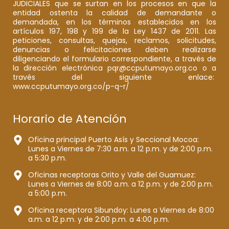
JUDICIALES que se surtan en los procesos en que la
entidad ostenta la calidad de demandante o
demandada, en los términos establecidos en los
artículos 197, 198 y 199 de la Ley 1437 de 2011. Las
peticiones, consultas, quejas, reclamos, solicitudes,
denuncias o felicitaciones deben realizarse
diligenciando el formulario correspondiente, a través de
la dirección electrónica pqr@ccputumayo.org.co o a
través del siguiente enlace:
www.ccputumayo.org.co/p-q-r/
Horario de Atención
Oficina principal Puerto Asís y Seccional Mocoa:
Lunes a Viernes de 7:30 a.m. a 12 p.m. y de 2:00 p.m.
a 5:30 p.m.
Oficinas receptoras Orito y Valle del Guamuez:
Lunes a Viernes de 8:00 a.m. a 12 p.m. y de 2:00 p.m.
a 5:00 p.m.
Oficina receptora Sibundoy: Lunes a Viernes de 8:00
a.m. a 12 p.m. y de 2:00 p.m. a 4:00 p.m.