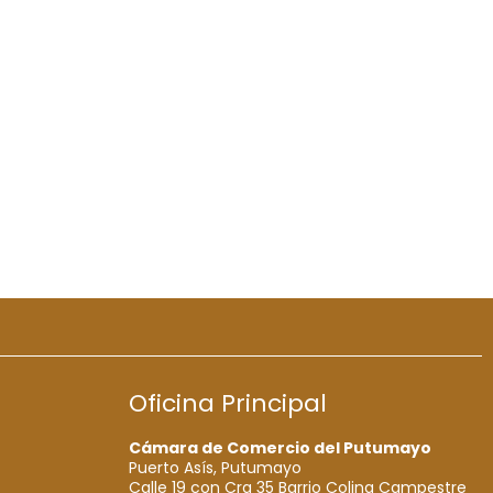
Oficina Principal
Cámara de Comercio del Putumayo
Puerto Asís, Putumayo
Calle 19 con Cra 35 Barrio Colina Campestre