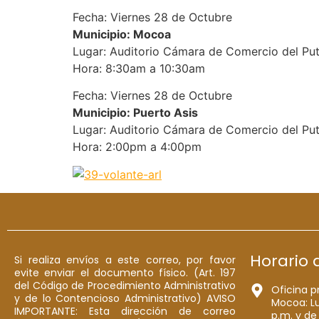
Fecha: Viernes 28 de Octubre
Municipio: Mocoa
Lugar: Auditorio Cámara de Comercio del Pu
Hora: 8:30am a 10:30am
Fecha: Viernes 28 de Octubre
Municipio: Puerto Asis
Lugar: Auditorio Cámara de Comercio del Pu
Hora: 2:00pm a 4:00pm
Horario 
Si realiza envíos a este correo, por favor
evite enviar el documento físico. (Art. 197
del Código de Procedimiento Administrativo
Oficina p
y de lo Contencioso Administrativo) AVISO
Mocoa: Lu
IMPORTANTE: Esta dirección de correo
p.m. y de