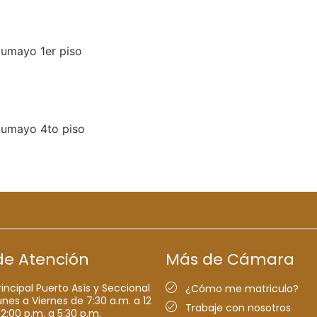
tumayo 1er piso
tumayo 4to piso
de Atención
Más de Cámara
rincipal Puerto Asís y Seccional
¿Cómo me matriculo?
nes a Viernes de 7:30 a.m. a 12
Trabaje con nosotros
 2:00 p.m. a 5:30 p.m.