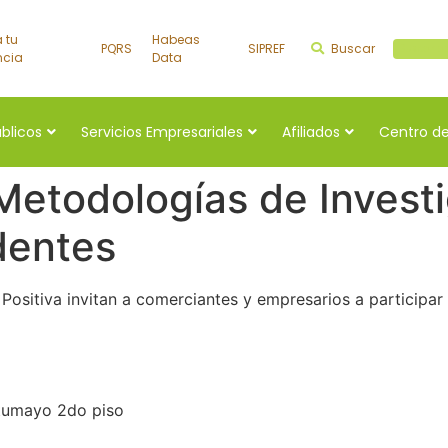
a tu
Habeas
PQRS
SIPREF
Buscar
Buscar a
ncia
Data
úblicos
Servicios Empresariales
Afiliados
Centro de
Metodologías de Invest
dentes
sitiva invitan a comerciantes y empresarios a participar
utumayo 2do piso