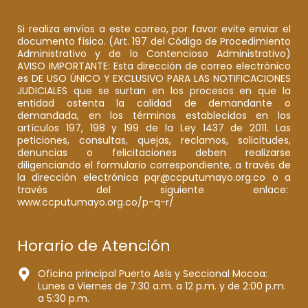
Si realiza envíos a este correo, por favor evite enviar el
documento físico. (Art. 197 del Código de Procedimiento
Administrativo y de lo Contencioso Administrativo)
AVISO IMPORTANTE: Esta dirección de correo electrónico
es DE USO ÚNICO Y EXCLUSIVO PARA LAS NOTIFICACIONES
JUDICIALES que se surtan en los procesos en que la
entidad ostenta la calidad de demandante o
demandada, en los términos establecidos en los
artículos 197, 198 y 199 de la Ley 1437 de 2011. Las
peticiones, consultas, quejas, reclamos, solicitudes,
denuncias o felicitaciones deben realizarse
diligenciando el formulario correspondiente, a través de
la dirección electrónica pqr@ccputumayo.org.co o a
través del siguiente enlace:
www.ccputumayo.org.co/p-q-r/
Horario de Atención
Oficina principal Puerto Asís y Seccional Mocoa:
Lunes a Viernes de 7:30 a.m. a 12 p.m. y de 2:00 p.m.
a 5:30 p.m.