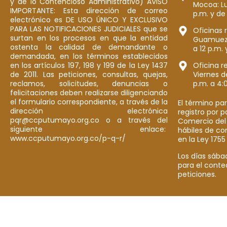
y de lo Contencioso Administrativo) AVISO
Mocoa: Lu
IMPORTANTE: Esta dirección de correo
p.m. y de
electrónico es DE USO ÚNICO Y EXCLUSIVO
PARA LAS NOTIFICACIONES JUDICIALES que se
Oficinas 
surtan en los procesos en que la entidad
Guamuez: 
ostenta la calidad de demandante o
a 12 p.m. 
demandada, en los términos establecidos
en los artículos 197, 198 y 199 de la Ley 1437
Oficina r
de 2011. Las peticiones, consultas, quejas,
Viernes d
reclamos, solicitudes, denuncias o
p.m. a 4:
felicitaciones deben realizarse diligenciando
el formulario correspondiente, a través de la
El término par
dirección electrónica
registro por 
pqr@ccputumayo.org.co o a través del
Comercio del
siguiente enlace:
hábiles de co
www.ccputumayo.org.co/p-q-r/
en la Ley 1755
Los días sába
para el conte
peticiones.