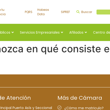
a tu
Habeas
PQRS
SIPREF
Buscar
Buscar a
ncia
Data
úblicos
Servicios Empresariales
Afiliados
Centro de
nozca en qué consiste 
de Atención
Más de Cámara
rincipal Puerto Asís y Seccional
¿Cómo me matriculo?