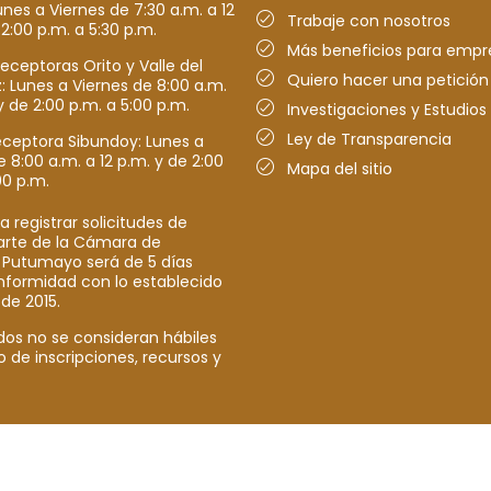
nes a Viernes de 7:30 a.m. a 12
Trabaje con nosotros
 2:00 p.m. a 5:30 p.m.
Más beneficios para empr
receptoras Orito y Valle del
Quiero hacer una petición
Lunes a Viernes de 8:00 a.m.
y de 2:00 p.m. a 5:00 p.m.
Investigaciones y Estudios
Ley de Transparencia
eceptora Sibundoy: Lunes a
e 8:00 a.m. a 12 p.m. y de 2:00
Mapa del sitio
00 p.m.
a registrar solicitudes de
parte de la Cámara de
 Putumayo será de 5 días
nformidad con lo establecido
 de 2015.
dos no se consideran hábiles
o de inscripciones, recursos y