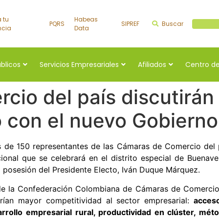
a tu
Habeas
PQRS
SIPREF
Buscar
Buscar a
ncia
Data
úblicos
Servicios Empresariales
Afiliados
Centro de
io del país discutirán
 con el nuevo Gobierno
s de 150 representantes de las Cámaras de Comercio del p
onal que se celebrará en el distrito especial de Buenave
a posesión del Presidente Electo, Iván Duque Márquez.
 de la Confederación Colombiana de Cámaras de Comercio 
an mayor competitividad al sector empresarial:
acceso
arrollo empresarial rural, productividad en clúster, mét