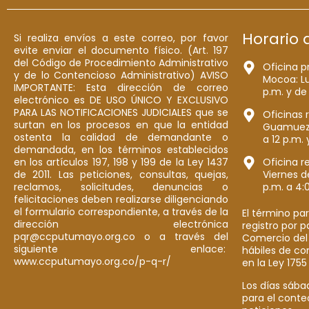
Horario 
Si realiza envíos a este correo, por favor
evite enviar el documento físico. (Art. 197
del Código de Procedimiento Administrativo
Oficina p
y de lo Contencioso Administrativo) AVISO
Mocoa: Lu
IMPORTANTE: Esta dirección de correo
p.m. y de
electrónico es DE USO ÚNICO Y EXCLUSIVO
PARA LAS NOTIFICACIONES JUDICIALES que se
Oficinas 
surtan en los procesos en que la entidad
Guamuez: 
ostenta la calidad de demandante o
a 12 p.m. 
demandada, en los términos establecidos
en los artículos 197, 198 y 199 de la Ley 1437
Oficina r
de 2011. Las peticiones, consultas, quejas,
Viernes d
reclamos, solicitudes, denuncias o
p.m. a 4:
felicitaciones deben realizarse diligenciando
el formulario correspondiente, a través de la
El término par
dirección electrónica
registro por 
pqr@ccputumayo.org.co o a través del
Comercio del
siguiente enlace:
hábiles de co
www.ccputumayo.org.co/p-q-r/
en la Ley 1755
Los días sába
para el conte