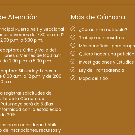
de Atención
Más de Cámara
rincipal Puerto Asís y Seccional
¿Cómo me matriculo?
nes a Viernes de 7:30 a.m. a 12
Trabaje con nosotros
 2:00 p.m. a 5:30 p.m.
Más beneficios para empr
receptoras Orito y Valle del
Quiero hacer una petición
Lunes a Viernes de 8:00 a.m.
y de 2:00 p.m. a 5:00 p.m.
Investigaciones y Estudios
Ley de Transparencia
eceptora Sibundoy: Lunes a
e 8:00 a.m. a 12 p.m. y de 2:00
Mapa del sitio
00 p.m.
a registrar solicitudes de
parte de la Cámara de
 Putumayo será de 5 días
nformidad con lo establecido
 de 2015.
dos no se consideran hábiles
o de inscripciones, recursos y