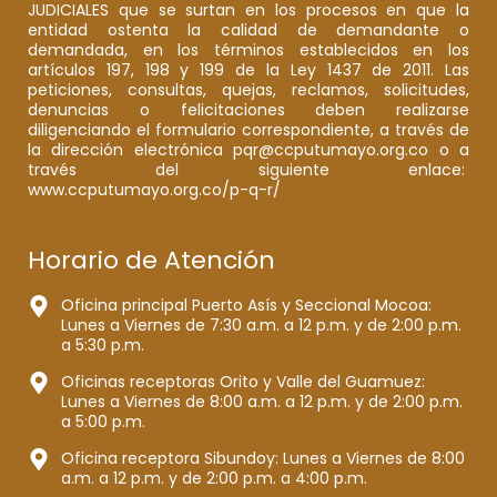
JUDICIALES que se surtan en los procesos en que la
entidad ostenta la calidad de demandante o
demandada, en los términos establecidos en los
artículos 197, 198 y 199 de la Ley 1437 de 2011. Las
peticiones, consultas, quejas, reclamos, solicitudes,
denuncias o felicitaciones deben realizarse
diligenciando el formulario correspondiente, a través de
la dirección electrónica pqr@ccputumayo.org.co o a
través del siguiente enlace:
www.ccputumayo.org.co/p-q-r/
Horario de Atención
Oficina principal Puerto Asís y Seccional Mocoa:
Lunes a Viernes de 7:30 a.m. a 12 p.m. y de 2:00 p.m.
a 5:30 p.m.
Oficinas receptoras Orito y Valle del Guamuez:
Lunes a Viernes de 8:00 a.m. a 12 p.m. y de 2:00 p.m.
a 5:00 p.m.
Oficina receptora Sibundoy: Lunes a Viernes de 8:00
a.m. a 12 p.m. y de 2:00 p.m. a 4:00 p.m.