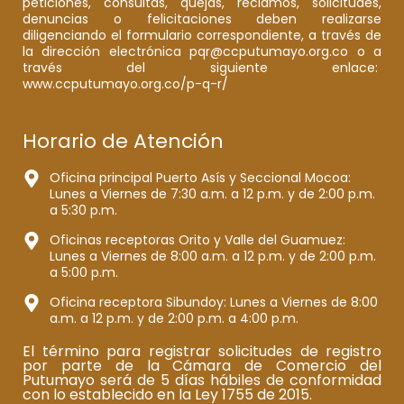
peticiones, consultas, quejas, reclamos, solicitudes,
denuncias o felicitaciones deben realizarse
diligenciando el formulario correspondiente, a través de
la dirección electrónica pqr@ccputumayo.org.co o a
través del siguiente enlace:
www.ccputumayo.org.co/p-q-r/
Horario de Atención
Oficina principal Puerto Asís y Seccional Mocoa:
Lunes a Viernes de 7:30 a.m. a 12 p.m. y de 2:00 p.m.
a 5:30 p.m.
Oficinas receptoras Orito y Valle del Guamuez:
Lunes a Viernes de 8:00 a.m. a 12 p.m. y de 2:00 p.m.
a 5:00 p.m.
Oficina receptora Sibundoy: Lunes a Viernes de 8:00
a.m. a 12 p.m. y de 2:00 p.m. a 4:00 p.m.
El término para registrar solicitudes de registro
por parte de la Cámara de Comercio del
Putumayo será de 5 días hábiles de conformidad
con lo establecido en la Ley 1755 de 2015.